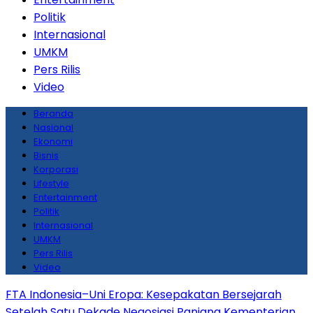
Politik
Internasional
UMKM
Pers Rilis
Video
Beranda
Nasional
Ekonomi
Bisnis
Korporasi
Lifestyle
Entertainment
Politik
Internasional
UMKM
Pers Rilis
Video
FTA Indonesia–Uni Eropa: Kesepakatan Bersejarah
Setelah Satu Dekade Negosiasi Panjang
Kementerian