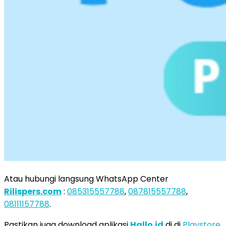
Atau hubungi langsung WhatsApp Center
Rilispers.com
:
085315557788
,
087815557788
,
08111157788
.
Pastikan juga download aplikasi
Hallo.id
di di
Playstore