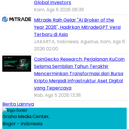
Global Investors
Kam, Ags 6 2026 06:39
Mitrade Raih Gelar "AI Broker of the
Year 2026", Hadirkan MitradeGPT Versi
Terbaru di Asia
JAKARTA, Indonesia, Agustus, Kam, Ags 6
2026 02:00
CoinGecko Research: Perjalanan KuCoin
Selama Sembilan Tahun Terakhir
Mencerminkan Transformasi dari Bursa
Kripto Menjadi Infrastruktur Aset Digital
yang Tepercaya
Rab, Ags 5 2026 13:38
Berita Lainnya
Graha Media Center,
Bogor - Indonesia