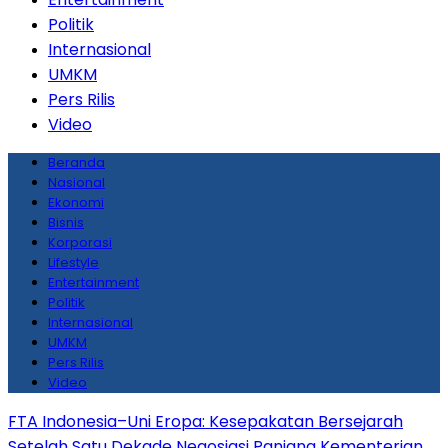
Politik
Internasional
UMKM
Pers Rilis
Video
Beranda
Nasional
Ekonomi
Bisnis
Korporasi
Lifestyle
Entertainment
Politik
Internasional
UMKM
Pers Rilis
Video
FTA Indonesia–Uni Eropa: Kesepakatan Bersejarah
Setelah Satu Dekade Negosiasi Panjang
Kementerian