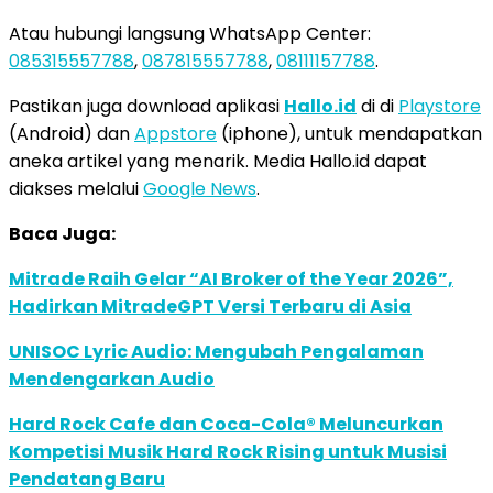
Atau hubungi langsung WhatsApp Center:
085315557788
,
087815557788
,
08111157788
.
Pastikan juga download aplikasi
Hallo.id
di di
Playstore
(Android) dan
Appstore
(iphone), untuk mendapatkan
aneka artikel yang menarik. Media Hallo.id dapat
diakses melalui
Google News
.
Baca Juga:
Mitrade Raih Gelar “AI Broker of the Year 2026”,
Hadirkan MitradeGPT Versi Terbaru di Asia
UNISOC Lyric Audio: Mengubah Pengalaman
Mendengarkan Audio
Hard Rock Cafe dan Coca-Cola® Meluncurkan
Kompetisi Musik Hard Rock Rising untuk Musisi
Pendatang Baru