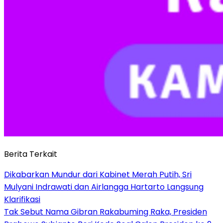
Berita Terkait
Dikabarkan Mundur dari Kabinet Merah Putih, Sri
Mulyani Indrawati dan Airlangga Hartarto Langsung
Klarifikasi
Tak Sebut Nama Gibran Rakabuming Raka, Presiden