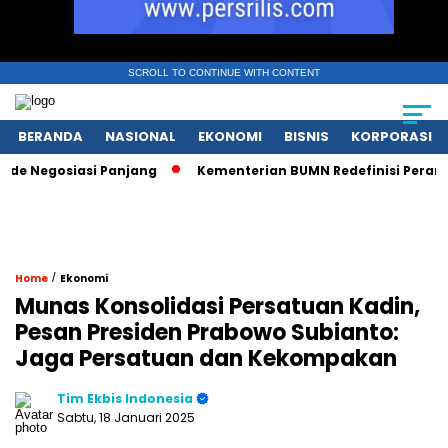
SCROLL TO CONTINUE WITH CONTENT
BERANDA
NASIONAL
EKONOMI
BISNIS
KORPORASI
egosiasi Panjang
Kementerian BUMN Redefinisi Peran Pasca
/
Home
Ekonomi
Munas Konsolidasi Persatuan Kadin,
Pesan Presiden Prabowo Subianto:
Jaga Persatuan dan Kekompakan
Tim Ekbis Indonesia
Sabtu, 18 Januari 2025