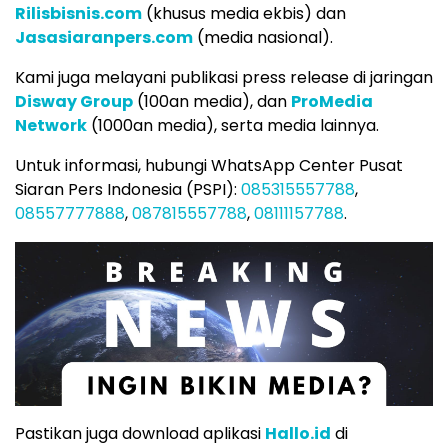
Rilisbisnis.com
(khusus media ekbis) dan
Jasasiaranpers.com
(media nasional).
Kami juga melayani publikasi press release di jaringan
Disway Group
(100an media), dan
ProMedia
Network
(1000an media), serta media lainnya.
Untuk informasi, hubungi WhatsApp Center Pusat
Siaran Pers Indonesia (PSPI):
085315557788
,
08557777888
,
087815557788
,
08111157788
.
Pastikan juga download aplikasi
Hallo.id
di