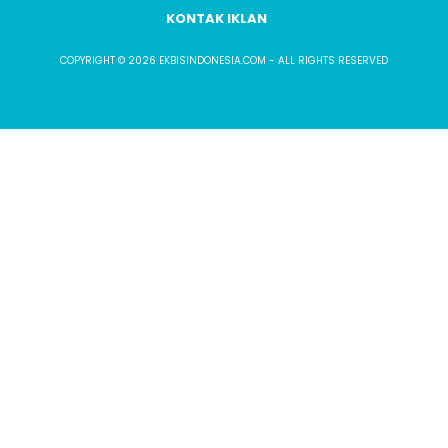
KONTAK IKLAN
COPYRIGHT © 2026 EKBISINDONESIA.COM - ALL RIGHTS RESERVED