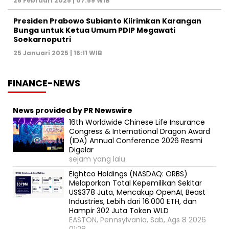
26 Februari 2025 | 07:59 WIB
Presiden Prabowo Subianto Kiirimkan Karangan
Bunga untuk Ketua Umum PDIP Megawati
Soekarnoputri
25 Januari 2025 | 16:11 WIB
FINANCE-NEWS
News provided by PR Newswire
16th Worldwide Chinese Life Insurance
Congress & International Dragon Award
(IDA) Annual Conference 2026 Resmi
Digelar
sejam yang lalu
Eightco Holdings (NASDAQ: ORBS)
Melaporkan Total Kepemilikan Sekitar
US$378 Juta, Mencakup OpenAI, Beast
Industries, Lebih dari 16.000 ETH, dan
Hampir 302 Juta Token WLD
EASTON, Pennsylvania, Sab, Ags 8 2026