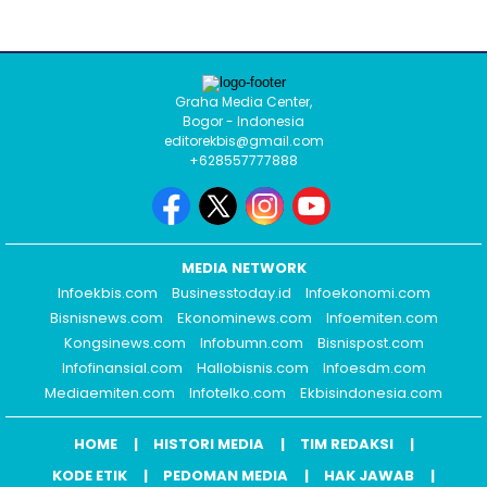
Graha Media Center,
Bogor - Indonesia
editorekbis@gmail.com
+628557777888
MEDIA NETWORK
Infoekbis.com
Businesstoday.id
Infoekonomi.com
Bisnisnews.com
Ekonominews.com
Infoemiten.com
Kongsinews.com
Infobumn.com
Bisnispost.com
Infofinansial.com
Hallobisnis.com
Infoesdm.com
Mediaemiten.com
Infotelko.com
Ekbisindonesia.com
HOME
HISTORI MEDIA
TIM REDAKSI
KODE ETIK
PEDOMAN MEDIA
HAK JAWAB