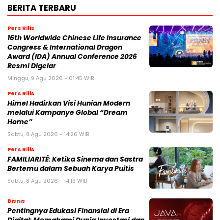
BERITA TERBARU
Pers Rilis
16th Worldwide Chinese Life Insurance
Congress & International Dragon
Award (IDA) Annual Conference 2026
Resmi Digelar
Minggu, 9 Agu 2026 - 01:45 WIB
Pers Rilis
Himel Hadirkan Visi Hunian Modern
melalui Kampanye Global “Dream
Home”
Sabtu, 8 Agu 2026 - 14:26 WIB
Pers Rilis
FAMILIARITÉ: Ketika Sinema dan Sastra
Bertemu dalam Sebuah Karya Puitis
Sabtu, 8 Agu 2026 - 14:19 WIB
Bisnis
Pentingnya Edukasi Finansial di Era