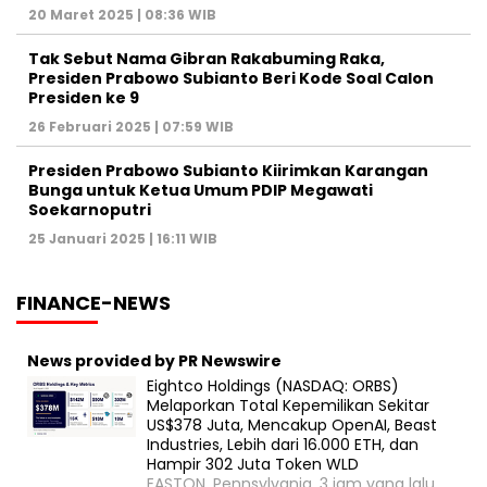
20 Maret 2025 | 08:36 WIB
Tak Sebut Nama Gibran Rakabuming Raka,
Presiden Prabowo Subianto Beri Kode Soal Calon
Presiden ke 9
26 Februari 2025 | 07:59 WIB
Presiden Prabowo Subianto Kiirimkan Karangan
Bunga untuk Ketua Umum PDIP Megawati
Soekarnoputri
25 Januari 2025 | 16:11 WIB
FINANCE-NEWS
News provided by PR Newswire
Eightco Holdings (NASDAQ: ORBS)
Melaporkan Total Kepemilikan Sekitar
US$378 Juta, Mencakup OpenAI, Beast
Industries, Lebih dari 16.000 ETH, dan
Hampir 302 Juta Token WLD
EASTON, Pennsylvania, 3 jam yang lalu