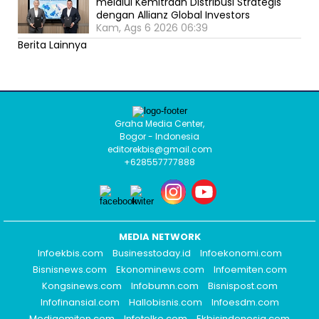
melalui Kemitraan Distribusi Strategis
dengan Allianz Global Investors
Kam, Ags 6 2026 06:39
Berita Lainnya
Graha Media Center,
Bogor - Indonesia
editorekbis@gmail.com
+628557777888
MEDIA NETWORK
Infoekbis.com
Businesstoday.id
Infoekonomi.com
Bisnisnews.com
Ekonominews.com
Infoemiten.com
Kongsinews.com
Infobumn.com
Bisnispost.com
Infofinansial.com
Hallobisnis.com
Infoesdm.com
Mediaemiten.com
Infotelko.com
Ekbisindonesia.com