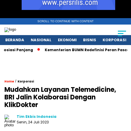
SCROLL TO CONTINUE WITH CONTENT
BERANDA
NASIONAL
EKONOMI
BISNIS
KORPORASI
asi Panjang
Kementerian BUMN Redefinisi Peran Pasca Dana
/
Home
Korporasi
Mudahkan Layanan Telemedicine,
BRI Jalin Kolaborasi Dengan
KlikDokter
Tim Ekbis Indonesia
Senin, 24 Juli 2023