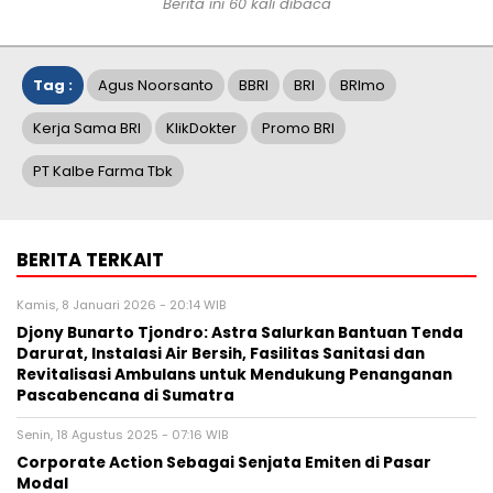
Berita ini 60 kali dibaca
Tag :
Agus Noorsanto
BBRI
BRI
BRImo
Kerja Sama BRI
KlikDokter
Promo BRI
PT Kalbe Farma Tbk
BERITA TERKAIT
Kamis, 8 Januari 2026 - 20:14 WIB
Djony Bunarto Tjondro: Astra Salurkan Bantuan Tenda
Darurat, Instalasi Air Bersih, Fasilitas Sanitasi dan
Revitalisasi Ambulans untuk Mendukung Penanganan
Pascabencana di Sumatra
Senin, 18 Agustus 2025 - 07:16 WIB
Corporate Action Sebagai Senjata Emiten di Pasar
Modal