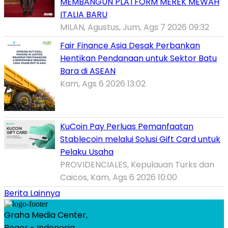
MEMBANGUN PLATFORM MEREK MEWAH
ITALIA BARU
MILAN, Agustus, Jum, Ags 7 2026 09:32
Fair Finance Asia Desak Perbankan
Hentikan Pendanaan untuk Sektor Batu
Bara di ASEAN
Kam, Ags 6 2026 13:02
KuCoin Pay Perluas Pemanfaatan
Stablecoin melalui Solusi Gift Card untuk
Pelaku Usaha
PROVIDENCIALES, Kepulauan Turks dan
Caicos, Kam, Ags 6 2026 10:00
Berita Lainnya
Graha Media Center,
Bogor - Indonesia