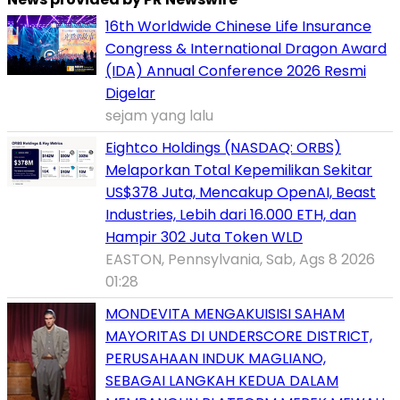
16th Worldwide Chinese Life Insurance
Congress & International Dragon Award
(IDA) Annual Conference 2026 Resmi
Digelar
sejam yang lalu
Eightco Holdings (NASDAQ: ORBS)
Melaporkan Total Kepemilikan Sekitar
US$378 Juta, Mencakup OpenAI, Beast
Industries, Lebih dari 16.000 ETH, dan
Hampir 302 Juta Token WLD
EASTON, Pennsylvania, Sab, Ags 8 2026
01:28
MONDEVITA MENGAKUISISI SAHAM
MAYORITAS DI UNDERSCORE DISTRICT,
PERUSAHAAN INDUK MAGLIANO,
SEBAGAI LANGKAH KEDUA DALAM