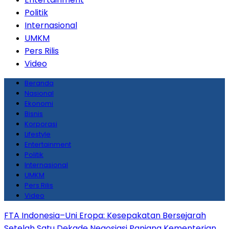
Politik
Internasional
UMKM
Pers Rilis
Video
Beranda
Nasional
Ekonomi
Bisnis
Korporasi
Lifestyle
Entertainment
Politik
Internasional
UMKM
Pers Rilis
Video
FTA Indonesia–Uni Eropa: Kesepakatan Bersejarah
Setelah Satu Dekade Negosiasi Panjang
Kementerian