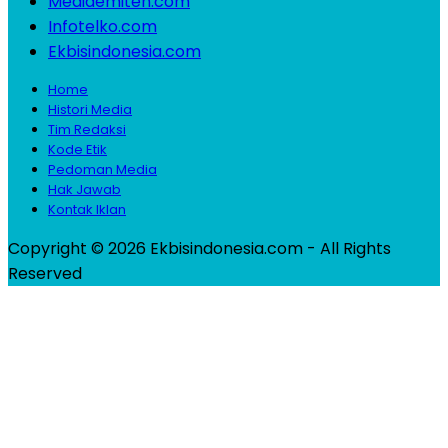
Mediaemiten.com
Infotelko.com
Ekbisindonesia.com
Home
Histori Media
Tim Redaksi
Kode Etik
Pedoman Media
Hak Jawab
Kontak Iklan
Copyright © 2026 Ekbisindonesia.com - All Rights
Reserved