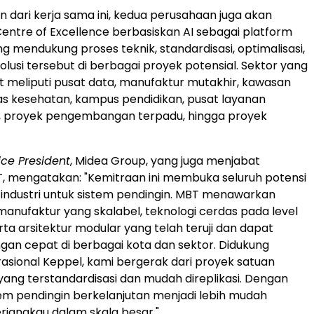
n dari kerja sama ini, kedua perusahaan juga akan
tre of Excellence berbasiskan AI sebagai platform
g mendukung proses teknik, standardisasi, optimalisasi,
solusi tersebut di berbagai proyek potensial. Sektor yang
t meliputi pusat data, manufaktur mutakhir, kawasan
litas kesehatan, kampus pendidikan, pusat layanan
 proyek pengembangan terpadu, hingga proyek
ice President
, Midea Group, yang juga menjabat
T, mengatakan: "Kemitraan ini membuka seluruh potensi
industri untuk sistem pendingin. MBT menawarkan
ufaktur yang skalabel, teknologi cerdas pada level
rta arsitektur modular yang telah teruji dan dapat
engan cepat di berbagai kota dan sektor. Didukung
asional Keppel, kami bergerak dari proyek satuan
 yang terstandardisasi dan mudah direplikasi. Dengan
tem pendingin berkelanjutan menjadi lebih mudah
erjangkau dalam skala besar."