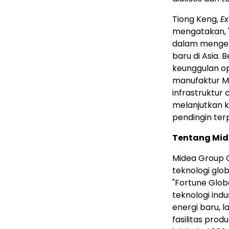
Tiong Keng,
Ex
mengatakan, 
dalam mengem
baru di Asia.
keunggulan o
manufaktur M
infrastruktur 
melanjutkan k
pendingin ter
Tentang Mi
Midea Group C
teknologi glo
"Fortune Glob
teknologi indu
energi baru, l
fasilitas prod