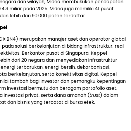
00 negara dan wilayah, Midea membukukan pendapatan
64,3 miliar pada 2025. Midea juga memiliki 41 pusat
 dan lebih dari 90.000 paten terdaftar.
pel
SGX:BN4) merupakan manajer aset dan operator global
pada solusi berkelanjutan di bidang infrastruktur, real
ektivitas. Berkantor pusat di Singapura, Keppel
 lebih dari 20 negara dan menyediakan infrastruktur
energi terbarukan, energi bersih, dekarbonisasi,
a berkelanjutan, serta konektivitas digital. Keppel
nilai tambah bagi investor dan pemangku kepentingan
orm investasi bermutu dan beragam portofolio aset,
 investasi privat, serta dana amanah (
trust
) dalam
tat dan bisnis yang tercatat di bursa efek.