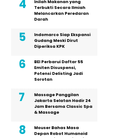
Inilah Makanan yang
Terbukti Secara Ilmiah
Melancarkan Peredaran
Darah
Indomarco Siap Ekspansi
Gudang Meski Dirut
Diperiksa KPK
BEI Perbarui Daftar 55
Emiten Disuspensi,
Potensi Delisting Jadi
Sorotan
Massage Panggilan
Jakarta Selatan Hadir 24
Jam Bersama Classic Spa
& Massage
Mouser Bahas Masa
Depan Robot Humanoid