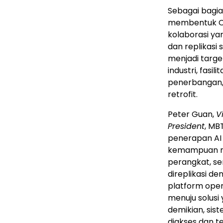
Sebagai bagia
membentuk Cen
kolaborasi yan
dan replikasi 
menjadi targe
industri, fasi
penerbangan,
retrofit.
Peter Guan,
V
President
, MB
penerapan AI 
kemampuan man
perangkat, se
direplikasi d
platform oper
menuju solusi
demikian, sis
diakses dan t