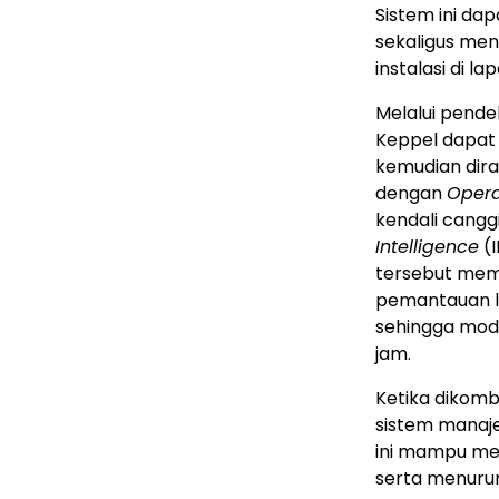
Sistem ini da
sekaligus men
instalasi di la
Melalui pende
Keppel dapat 
kemudian dirak
dengan
Opera
kendali cangg
Intelligence
(I
tersebut mem
pemantauan l
sehingga modu
jam.
Ketika dikomb
sistem manaje
ini mampu men
serta menurun