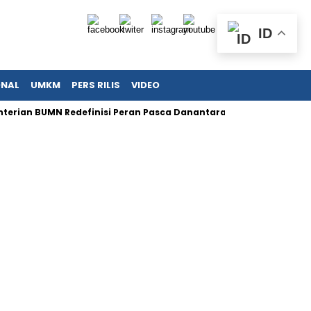
ID
ONAL
UMKM
PERS RILIS
VIDEO
BUMN Redefinisi Peran Pasca Danantara Demi Tata Kelola Moder