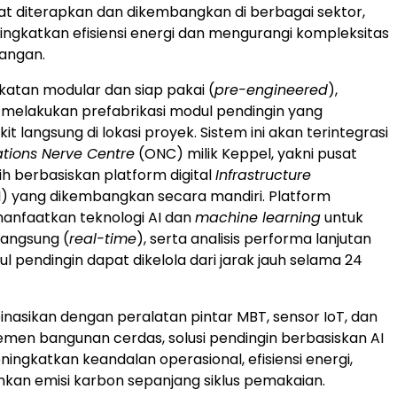
pat diterapkan dan dikembangkan di berbagai sektor,
ingkatkan efisiensi energi dan mengurangi kompleksitas
pangan.
katan modular dan siap pakai (
pre-engineered
),
melakukan prefabrikasi modul pendingin yang
it langsung di lokasi proyek. Sistem ini akan terintegrasi
tions Nerve Centre
(ONC) milik Keppel, yakni pusat
ih berbasiskan platform digital
Infrastructure
I) yang dikembangkan secara mandiri. Platform
anfaatkan teknologi AI dan
machine learning
untuk
angsung (
real-time
), serta analisis performa lanjutan
l pendingin dapat dikelola dari jarak jauh selama 24
inasikan dengan peralatan pintar MBT, sensor IoT, dan
men bangunan cerdas, solusi pendingin berbasiskan AI
ingkatkan keandalan operasional, efisiensi energi,
kan emisi karbon sepanjang siklus pemakaian.