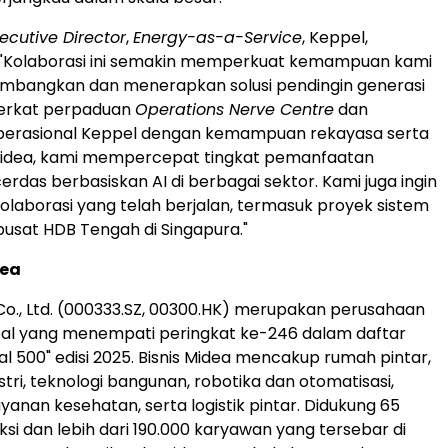
ecutive Director
,
Energy-as-a-Service
, Keppel,
"Kolaborasi ini semakin memperkuat kemampuan kami
bangkan dan menerapkan solusi pendingin generasi
 Berkat perpaduan
Operations Nerve Centre
dan
perasional Keppel dengan kemampuan rekayasa serta
idea, kami mempercepat tingkat pemanfaatan
cerdas berbasiskan AI di berbagai sektor. Kami juga ingin
olaborasi yang telah berjalan, termasuk proyek sistem
pusat HDB Tengah di Singapura."
dea
o., Ltd. (000333.SZ, 00300.HK) merupakan perusahaan
bal yang menempati peringkat ke-246 dalam daftar
al 500" edisi 2025. Bisnis Midea mencakup rumah pintar,
stri, teknologi bangunan, robotika dan otomatisasi,
ayanan kesehatan, serta logistik pintar. Didukung 65
uksi dan lebih dari 190.000 karyawan yang tersebar di