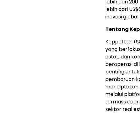
lebih dari 2
lebih dari US$
inovasi global
Tentang Kep
Keppel Ltd. (
yang berfokus 
estat, dan kon
beroperasi di
penting untuk 
pembaruan kot
menciptakan 
melalui platf
termasuk dana
sektor real es