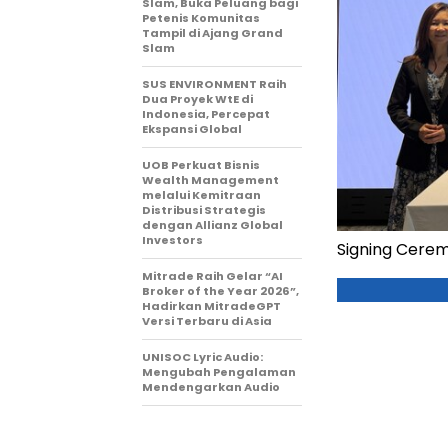
Slam, Buka Peluang bagi
Petenis Komunitas
Tampil di Ajang Grand
Slam
SUS ENVIRONMENT Raih
Dua Proyek WtE di
Indonesia, Percepat
Ekspansi Global
UOB Perkuat Bisnis
Wealth Management
melalui Kemitraan
Distribusi Strategis
dengan Allianz Global
Investors
Signing Cere
Mitrade Raih Gelar “AI
Broker of the Year 2026”,
Hadirkan MitradeGPT
Versi Terbaru di Asia
UNISOC Lyric Audio:
Mengubah Pengalaman
Mendengarkan Audio