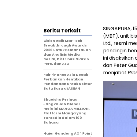
SINGAPURA, 15
Berita Terkait
(MBT), unit bi
Cision Raih MarTech
Ltd., resmi m
Breakthrough Awards
pendingin hem
2026 untuk Pemantauan
dan Analisis Media
ini disaksikan
Sosial, Distribusi Siaran
Pers, dan AEO
dan Peter Gu
menjabat
Pre
Fair Finance Asia Desak
Perbankan Hentikan
Pendanaan untuk Sektor
Batu Bara di ASEAN
Shueisha Perluas
Jangkauan Global
melalui MANGA MILLION,
Platform Manga yang
Tersedia dalam 100
Bahasa
Haier Gandeng AO 1 Point