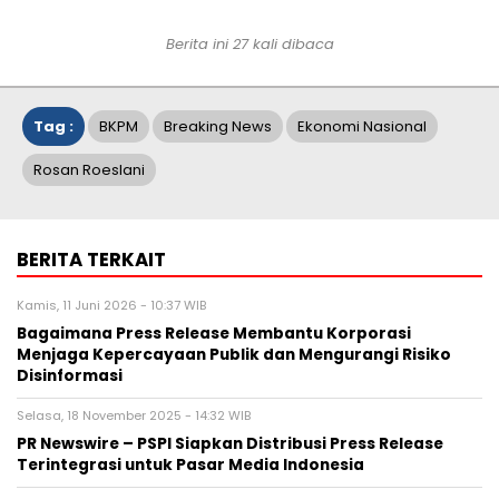
Berita ini 27 kali dibaca
Tag :
BKPM
Breaking News
Ekonomi Nasional
Rosan Roeslani
BERITA TERKAIT
Kamis, 11 Juni 2026 - 10:37 WIB
Bagaimana Press Release Membantu Korporasi
Menjaga Kepercayaan Publik dan Mengurangi Risiko
Disinformasi
Selasa, 18 November 2025 - 14:32 WIB
PR Newswire – PSPI Siapkan Distribusi Press Release
Terintegrasi untuk Pasar Media Indonesia