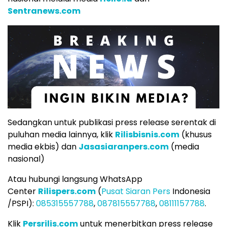
Sentranews.com
Sedangkan untuk publikasi press release serentak di
puluhan media lainnya, klik
Rilisbisnis.com
(khusus
media ekbis) dan
Jasasiaranpers.com
(media
nasional)
Atau hubungi langsung WhatsApp
Center
Rilispers.com
(
Pusat Siaran Pers
Indonesia
/PSPI):
085315557788
,
087815557788
,
08111157788
.
Klik
Persrilis.com
untuk menerbitkan press release