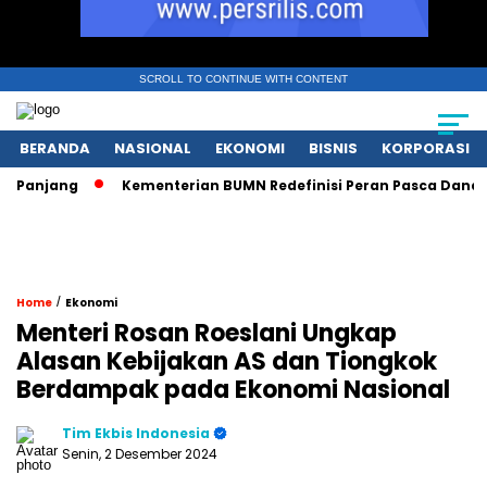
SCROLL TO CONTINUE WITH CONTENT
BERANDA
NASIONAL
EKONOMI
BISNIS
KORPORASI
njang
Kementerian BUMN Redefinisi Peran Pasca Danantara 
/
Home
Ekonomi
Menteri Rosan Roeslani Ungkap
Alasan Kebijakan AS dan Tiongkok
Berdampak pada Ekonomi Nasional
Tim Ekbis Indonesia
Senin, 2 Desember 2024