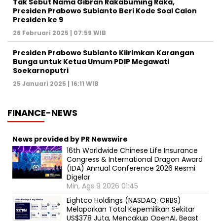
Tak Sebut Nama Gibran Rakabuming Raka,
Presiden Prabowo Subianto Beri Kode Soal Calon
Presiden ke 9
26 Februari 2025 | 07:59 WIB
Presiden Prabowo Subianto Kiirimkan Karangan
Bunga untuk Ketua Umum PDIP Megawati
Soekarnoputri
25 Januari 2025 | 16:11 WIB
FINANCE-NEWS
News provided by PR Newswire
16th Worldwide Chinese Life Insurance
Congress & International Dragon Award
(IDA) Annual Conference 2026 Resmi
Digelar
Min, Ags 9 2026 01:45
Eightco Holdings (NASDAQ: ORBS)
Melaporkan Total Kepemilikan Sekitar
US$378 Juta, Mencakup OpenAI, Beast