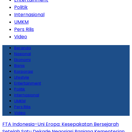
Politik
Internasional
UMKM
Pers Rilis
Video
Beranda
Nasional
Ekonomi
Bisnis
Korporasi
Lifestyle
Entertainment
Politik
Internasional
UMKM
Pers Rilis
Video
FTA Indonesia–Uni Eropa: Kesepakatan Bersejarah
Setelah Satu Dekade Negosiasi Panjang
Kementerian