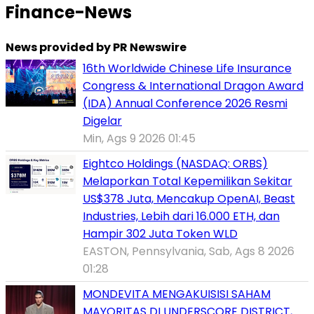
Finance-News
News provided by PR Newswire
16th Worldwide Chinese Life Insurance
Congress & International Dragon Award
(IDA) Annual Conference 2026 Resmi
Digelar
Min, Ags 9 2026 01:45
Eightco Holdings (NASDAQ: ORBS)
Melaporkan Total Kepemilikan Sekitar
US$378 Juta, Mencakup OpenAI, Beast
Industries, Lebih dari 16.000 ETH, dan
Hampir 302 Juta Token WLD
EASTON, Pennsylvania, Sab, Ags 8 2026
01:28
MONDEVITA MENGAKUISISI SAHAM
MAYORITAS DI UNDERSCORE DISTRICT,