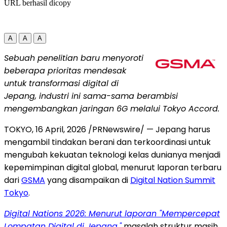
URL berhasil dicopy
A
A
A
Sebuah penelitian baru menyoroti
beberapa prioritas mendesak
untuk transformasi digital di
Jepang, industri ini sama-sama berambisi
mengembangkan jaringan 6G melalui Tokyo Accord.
TOKYO
,
16 April, 2026
/PRNewswire/ — Jepang harus
mengambil tindakan berani dan terkoordinasi untuk
mengubah kekuatan teknologi kelas dunianya menjadi
kepemimpinan digital global, menurut laporan terbaru
dari
GSMA
yang disampaikan di
Digital Nation Summit
Tokyo
.
Digital Nations 2026: Menurut laporan "Mempercepat
Lompatan Digital di Jepang,"
masalah struktur masih