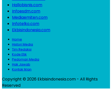
Hallobisnis.com
Infoesdm.com
Mediaemiten.com
Infotelko.com
Ekbisindonesia.com
Home
Histori Media
Tim Redaksi
Kode Etik
Pedoman Media
Hak Jawab
Kontak Iklan
Copyright © 2026 Ekbisindonesia.com - All Rights
Reserved