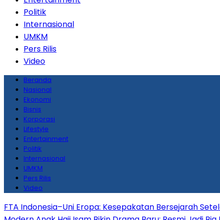
Politik
Internasional
UMKM
Pers Rilis
Video
Beranda
Nasional
Ekonomi
Bisnis
Korporasi
Lifestyle
Entertainment
Politik
Internasional
UMKM
Pers Rilis
Video
FTA Indonesia–Uni Eropa: Kesepakatan Bersejarah Sete
Modern
Anak Haji Isam Bikin Drama Baru: Resmi Jadi Big