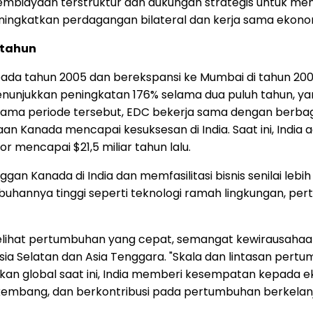
biayaan terstruktur dan dukungan strategis untuk memfa
ningkatkan perdagangan bilateral dan kerja sama ekono
 tahun
ada tahun 2005 dan berekspansi ke
Mumbai
di tahun 200
i menunjukkan peningkatan 176% selama dua puluh tahun,
Selama periode tersebut, EDC bekerja sama dengan berbag
anada mencapai kesuksesan di India. Saat ini, India ad
spor mencapai
$21,5
miliar tahun lalu.
anggan
Kanada di India
dan memfasilitasi bisnis senilai lebih
buhannya tinggi seperti teknologi ramah lingkungan, per
elihat pertumbuhan yang cepat, semangat kewirausahaan, 
Asia Selatan dan
Asia Tenggara
. "Skala dan lintasan pert
okan global saat ini, India memberi kesempatan kepada 
embang, dan berkontribusi pada pertumbuhan berkelanju