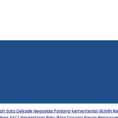
lah Satu Dekade Negosiasi Panjang
Kementerian BUMN Red
 Boss KFC!
Permintaan Batu Bara Dorong Bayan Resource