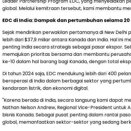
Leader Partnership Program EDC, yang menyediakan pem
global. Melalui kemitraan tersebut, kami membantu me
EDC di India: Dampak dan pertumbuhan selama 20
Sejak mendirikan perwakilan pertamanya di
New Delhi
p
lebih dari
$37,9
miliar antara Kanada dan India. Hal in
penting India secara strategis sebagai pasar ekspor. 
memajukan prioritas bersama dan membantu perusahaan K
ke-10 dalam hal barang bagi Kanada, dengan total ek
Di tahun 2024 saja, EDC mendukung lebih dari 400 pel
beroperasi di India dalam berbagai sektor yang pertum
kendaraan listrik, dan ekonomi digital.
"Karena berada di India, secara langsung kami dapat m
Nathan Nelson Andrew
, Regional Vice-President untuk 
bisnis Kanada. Sebagai pusat penting dalam rantai pas
global, memanfaatkan sektor-sektor yang sedang berk