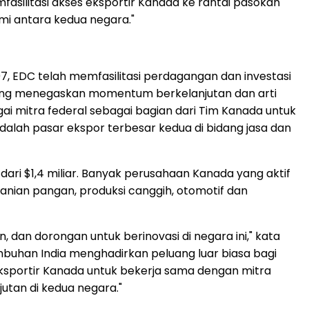
silitasi akses eksportir Kanada ke rantai pasokan
mi antara kedua negara."
7, EDC telah memfasilitasi perdagangan dan investasi
 yang menegaskan momentum berkelanjutan dan arti
ai mitra federal sebagai bagian dari
Tim Kanada
untuk
alah pasar ekspor terbesar kedua di bidang jasa dan
 dari
$1,4
miliar. Banyak perusahaan Kanada yang aktif
tanian pangan, produksi canggih, otomotif dan
dan dorongan untuk berinovasi di negara ini," kata
umbuhan India menghadirkan peluang luar biasa bagi
eksportir Kanada untuk bekerja sama dengan mitra
tan di kedua negara."