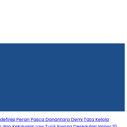
efinisi Peran Pasca Danantara Demi Tata Kelola
s dan Kekayaan Low Tuck Kwong
Deregulasi Impor 10