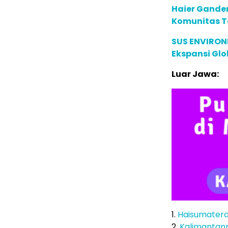
Haier Ganden
Komunitas T
SUS ENVIRONM
Ekspansi Glo
Luar Jawa:
1.
Haisumater
2.
Kalimantan