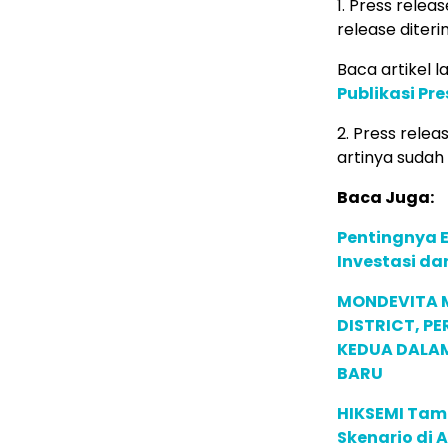
1. Press relea
release diteri
Baca artikel la
Publikasi Pr
2. Press rele
artinya sudah
Baca Juga:
Pentingnya E
Investasi da
MONDEVITA 
DISTRICT, P
KEDUA DALA
BARU
HIKSEMI Tam
Skenario di