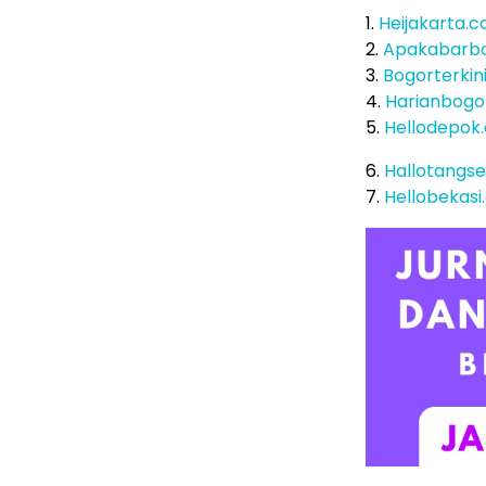
1.
Heijakarta.
2.
Apakabarb
3.
Bogorterkin
4.
Harianbogo
5.
Hellodepok
6.
Hallotangs
7.
Hellobekas