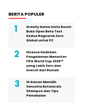
BERITA POPULER
Gravity Game Unite Resmi
Buka Open Beta Test
Kedua Ragnarok Zero:
Global untuk PC
Hisense Hadirkan
Pengalaman Menonton
FIFA World Cup 2026™
yang Lebih Seru dan
Imersif dari Rumah
10 Alasan Memilih
Sensatia Botanicals
Shampoo dan Tips
Pemakaian