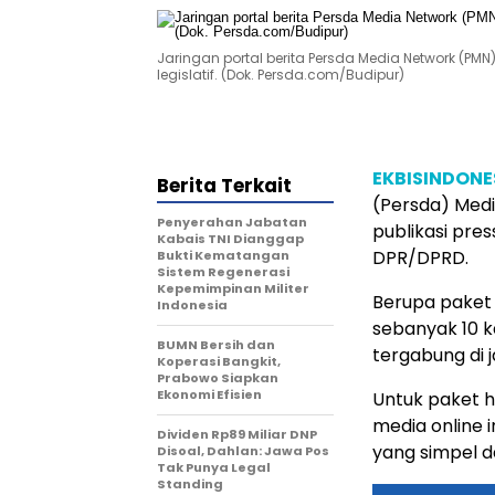
Jaringan portal berita Persda Media Network (PMN
legislatif. (Dok. Persda.com/Budipur)
EKBISINDONE
Berita Terkait
(Persda) Med
Penyerahan Jabatan
publikasi pres
Kabais TNI Dianggap
DPR/DPRD.
Bukti Kematangan
Sistem Regenerasi
Kepemimpinan Militer
Berupa paket 
Indonesia
sebanyak 10 k
BUMN Bersih dan
tergabung di j
Koperasi Bangkit,
Prabowo Siapkan
Ekonomi Efisien
Untuk paket ha
media online i
Dividen Rp89 Miliar DNP
yang simpel d
Disoal, Dahlan: Jawa Pos
Tak Punya Legal
Standing