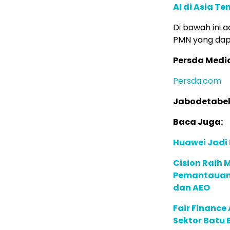
AI di Asia T
Di bawah ini 
PMN yang dapat
Persda Medi
Persda.com
Jabodetabe
Baca Juga:
Huawei Jadi
Cision Raih
Pemantauan d
dan AEO
Fair Financ
Sektor Batu 