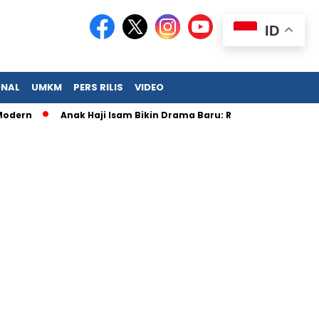
ID
ONAL
UMKM
PERS RILIS
VIDEO
Anak Haji Isam Bikin Drama Baru: Resmi Jadi Big Boss KFC!