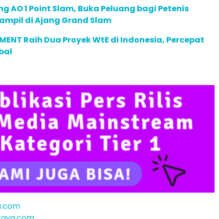
g AO 1 Point Slam, Buka Peluang bagi Petenis
ampil di Ajang Grand Slam
ENT Raih Dua Proyek WtE di Indonesia, Percepat
bal
a.com
raya.com