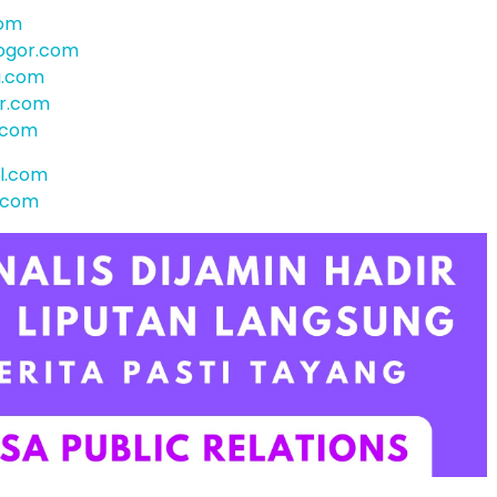
com
ogor.com
i.com
r.com
.com
el.com
i.com