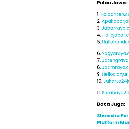
Pulau Jawa:
1.
Haibanten.
2.
Apakabarja
3.
Jabarraya.
4.
Hallojabar
5.
Hallobandu
6.
Yogyaraya
7.
Jatengraya
8.
Jatimraya.
9.
Hellocianju
10.
Jakarta24
11.
Surabaya2
Baca Juga:
Shueisha Pe
Platform Ma