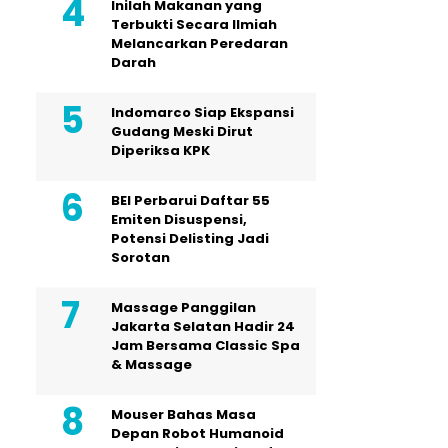
Inilah Makanan yang
Terbukti Secara Ilmiah
Melancarkan Peredaran
Darah
Indomarco Siap Ekspansi
Gudang Meski Dirut
Diperiksa KPK
BEI Perbarui Daftar 55
Emiten Disuspensi,
Potensi Delisting Jadi
Sorotan
Massage Panggilan
Jakarta Selatan Hadir 24
Jam Bersama Classic Spa
& Massage
Mouser Bahas Masa
Depan Robot Humanoid