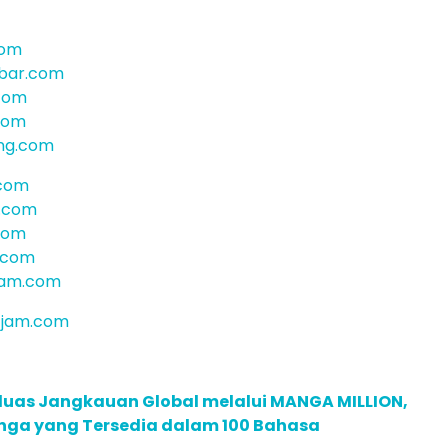
com
bar.com
com
.com
ng.com
.com
.com
com
r.com
jam.com
4jam.com
rluas Jangkauan Global melalui MANGA MILLION,
nga yang Tersedia dalam 100 Bahasa