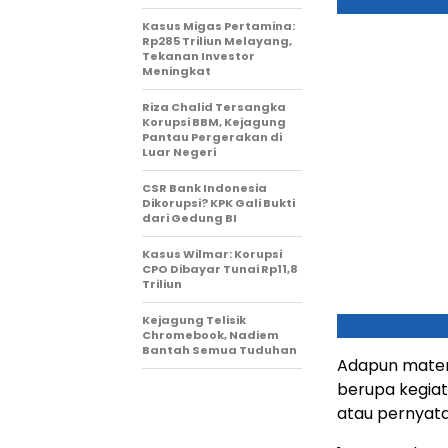
Kasus Migas Pertamina:
Rp285 Triliun Melayang,
Tekanan Investor
Meningkat
Riza Chalid Tersangka
Korupsi BBM, Kejagung
Pantau Pergerakan di
Luar Negeri
CSR Bank Indonesia
Dikorupsi? KPK Gali Bukti
dari Gedung BI
Kasus Wilmar: Korupsi
CPO Dibayar Tunai Rp11,8
Triliun
Kejagung Telisik
Chromebook, Nadiem
Bantah Semua Tuduhan
Adapun materi
berupa kegia
atau pernyataa