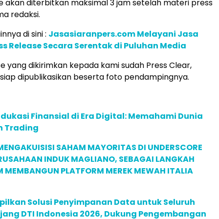
se akan diterbitkan maksimal 3 jam setelah materi press
ma redaksi.
innya di sini :
Jasasiaranpers.com Melayani Jasa
ess Release Secara Serentak di Puluhan Media
ase yang dikirimkan kepada kami sudah Press Clear,
 siap dipublikasikan beserta foto pendampingnya.
dukasi Finansial di Era Digital: Memahami Dunia
n Trading
MENGAKUISISI SAHAM MAYORITAS DI UNDERSCORE
ERUSAHAAN INDUK MAGLIANO, SEBAGAI LANGKAH
M MEMBANGUN PLATFORM MEREK MEWAH ITALIA
pilkan Solusi Penyimpanan Data untuk Seluruh
 Ajang DTI Indonesia 2026, Dukung Pengembangan