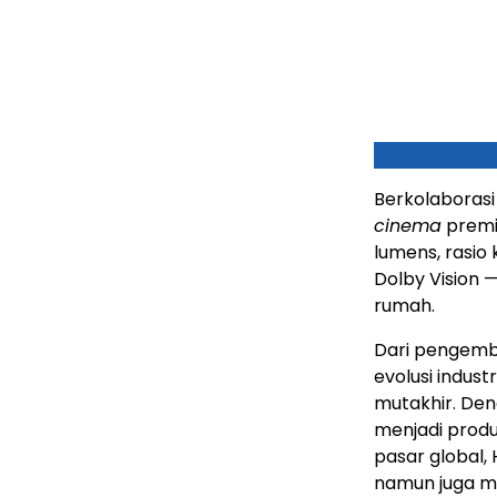
Berkolaboras
cinema
premiu
lumens, rasio 
Dolby Vision
rumah.
Dari pengemb
evolusi indust
mutakhir. De
menjadi prod
pasar global,
namun juga m