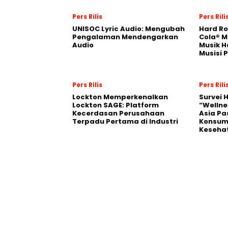
Pers Rilis
Pers Rili
UNISOC Lyric Audio: Mengubah
Hard Ro
Pengalaman Mendengarkan
Cola® M
Audio
Musik H
Musisi 
Pers Rilis
Pers Rili
Lockton Memperkenalkan
Survei 
Lockton SAGE: Platform
“Wellne
Kecerdasan Perusahaan
Asia Pa
Terpadu Pertama di Industri
Konsum
Kesehat