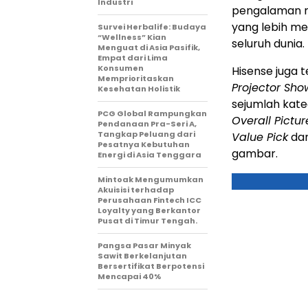
Industri
pengalaman m
yang lebih me
Survei Herbalife: Budaya
“Wellness” Kian
seluruh dunia.
Menguat di Asia Pasifik,
Empat dari Lima
Konsumen
Hisense juga 
Memprioritaskan
Projector Sh
Kesehatan Holistik
sejumlah kate
PCG Global Rampungkan
Overall Pictur
Pendanaan Pra-Seri A,
Tangkap Peluang dari
Value Pick
dan
Pesatnya Kebutuhan
gambar.
Energi di Asia Tenggara
Mintoak Mengumumkan
Akuisisi terhadap
Perusahaan Fintech ICC
Loyalty yang Berkantor
Pusat di Timur Tengah.
Pangsa Pasar Minyak
Sawit Berkelanjutan
Bersertifikat Berpotensi
Mencapai 40%