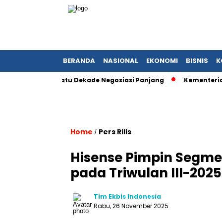
BERANDA
NASIONAL
EKONOMI
BISNIS
K
ah Setelah Satu Dekade Negosiasi Panjang
Kementerian BUMN
Home
Pers Rilis
/
Hisense Pimpin Segmen
pada Triwulan III-2025
Tim Ekbis Indonesia
Rabu, 26 November 2025