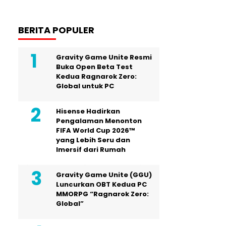
BERITA POPULER
Gravity Game Unite Resmi
Buka Open Beta Test
Kedua Ragnarok Zero:
Global untuk PC
Hisense Hadirkan
Pengalaman Menonton
FIFA World Cup 2026™
yang Lebih Seru dan
Imersif dari Rumah
Gravity Game Unite (GGU)
Luncurkan OBT Kedua PC
MMORPG “Ragnarok Zero:
Global”