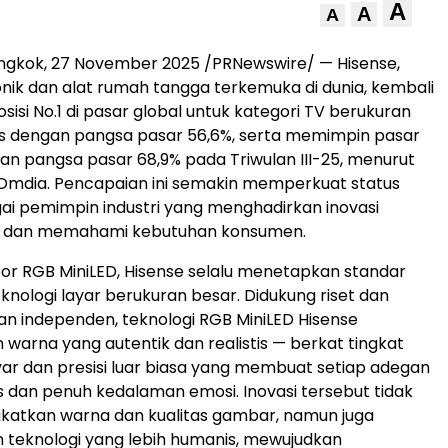
A
A
A
ongkok
,
27 November 2025
/PRNewswire/ — Hisense,
nik dan alat rumah tangga terkemuka di dunia, kembali
isi No.1 di pasar global untuk kategori TV berukuran
tas dengan pangsa pasar 56,6%, serta memimpin pasar
an pangsa pasar 68,9% pada Triwulan III-25, menurut
Omdia. Pencapaian ini semakin memperkuat status
ai pemimpin industri yang menghadirkan inovasi
n dan memahami kebutuhan konsumen.
or RGB MiniLED, Hisense selalu menetapkan standar
knologi layar berukuran besar. Didukung riset dan
 independen, teknologi RGB MiniLED Hisense
warna yang autentik dan realistis — berkat tingkat
ar dan presisi luar biasa yang membuat setiap adegan
tis dan penuh kedalaman emosi. Inovasi tersebut tidak
katkan warna dan kualitas gambar, namun juga
 teknologi yang lebih humanis, mewujudkan