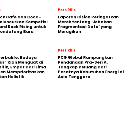
s
Pers Rilis
ck Cafe dan Coca-
Laporan Cision Peringatkan
eluncurkan Kompetisi
Merek tentang ‘Jebakan
ard Rock Rising untuk
Fragmentasi Data’ yang
Pendatang Baru
Merugikan
s
Pers Rilis
Herbalife: Budaya
PCG Global Rampungkan
ss” Kian Menguat di
Pendanaan Pra-Seri A,
sifik, Empat dari Lima
Tangkap Peluang dari
en Memprioritaskan
Pesatnya Kebutuhan Energi di
an Holistik
Asia Tenggara