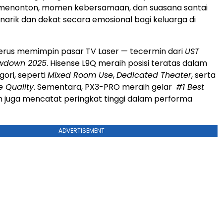
enonton, momen kebersamaan, dan suasana santai
narik dan dekat secara emosional bagi keluarga di
terus memimpin pasar TV Laser — tecermin dari
UST
owdown 2025
. Hisense L9Q meraih posisi teratas dalam
gori, seperti
Mixed Room Use
,
Dedicated Theater
, serta
e Quality
. Sementara, PX3-PRO meraih gelar
#1 Best
 juga mencatat peringkat tinggi dalam performa
ADVERTISEMENT