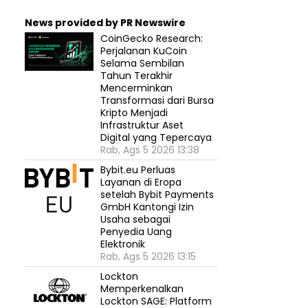
News provided by PR Newswire
CoinGecko Research:
Perjalanan KuCoin
Selama Sembilan
Tahun Terakhir
Mencerminkan
Transformasi dari Bursa
Kripto Menjadi
Infrastruktur Aset
Digital yang Tepercaya
Rab, Ags 5 2026 13:38
Bybit.eu Perluas
Layanan di Eropa
setelah Bybit Payments
GmbH Kantongi Izin
Usaha sebagai
Penyedia Uang
Elektronik
Rab, Ags 5 2026 13:15
Lockton
Memperkenalkan
Lockton SAGE: Platform