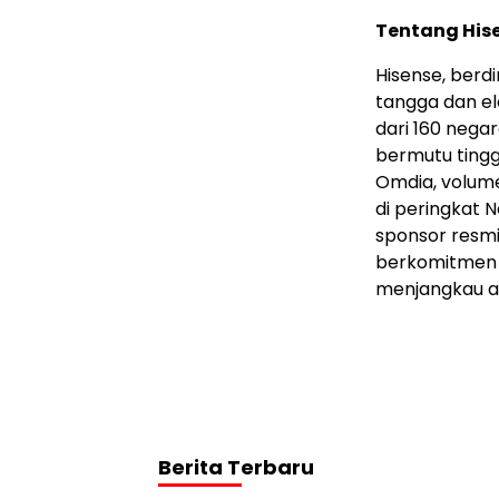
Tentang His
Hisense, berdi
tangga dan el
dari 160 nega
bermutu tingg
Omdia, volume
di peringkat N
sponsor resmi
berkomitmen m
menjangkau au
Berita Terbaru