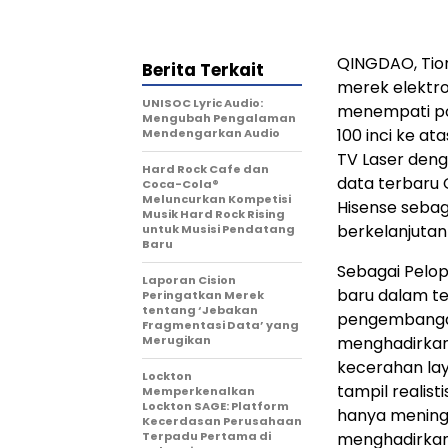
QINGDAO
, Ti
Berita Terkait
merek elektro
UNISOC Lyric Audio:
menempati pos
Mengubah Pengalaman
100 inci ke a
Mendengarkan Audio
TV Laser deng
Hard Rock Cafe dan
data terbaru 
Coca-Cola®
Meluncurkan Kompetisi
Hisense sebag
Musik Hard Rock Rising
berkelanjuta
untuk Musisi Pendatang
Baru
Sebagai Pelop
Laporan Cision
baru dalam te
Peringatkan Merek
tentang ‘Jebakan
pengembangan
Fragmentasi Data’ yang
Merugikan
menghadirkan 
kecerahan lay
Lockton
tampil realis
Memperkenalkan
Lockton SAGE: Platform
hanya mening
Kecerdasan Perusahaan
Terpadu Pertama di
menghadirkan