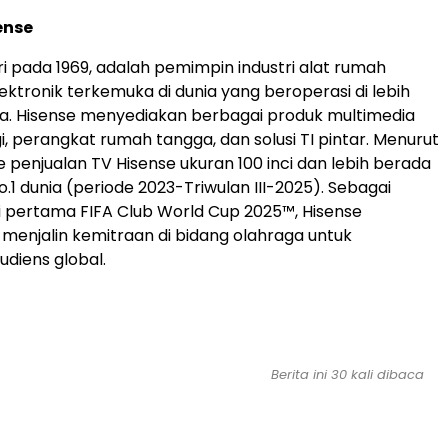
ense
ri pada 1969, adalah pemimpin industri alat rumah
ektronik terkemuka di dunia yang beroperasi di lebih
ra. Hisense menyediakan berbagai produk multimedia
i, perangkat rumah tangga, dan solusi TI pintar. Menurut
 penjualan TV Hisense ukuran 100 inci dan lebih berada
o.1 dunia (periode 2023-Triwulan III-2025). Sebagai
 pertama FIFA Club World Cup 2025™, Hisense
enjalin kemitraan di bidang olahraga untuk
diens global.
Berita ini 30 kali dibaca