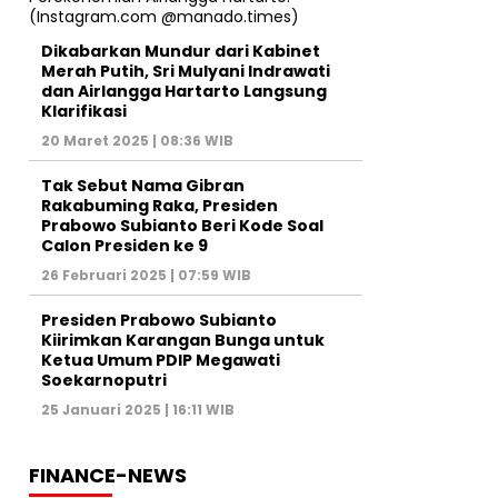
Dikabarkan Mundur dari Kabinet
Merah Putih, Sri Mulyani Indrawati
dan Airlangga Hartarto Langsung
Klarifikasi
20 Maret 2025 | 08:36 WIB
Tak Sebut Nama Gibran
Rakabuming Raka, Presiden
Prabowo Subianto Beri Kode Soal
Calon Presiden ke 9
26 Februari 2025 | 07:59 WIB
Presiden Prabowo Subianto
Kiirimkan Karangan Bunga untuk
Ketua Umum PDIP Megawati
Soekarnoputri
25 Januari 2025 | 16:11 WIB
FINANCE-NEWS