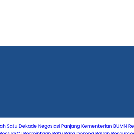
lah Satu Dekade Negosiasi Panjang
Kementerian BUMN Red
 Boss KFC!
Permintaan Batu Bara Dorong Bayan Resource