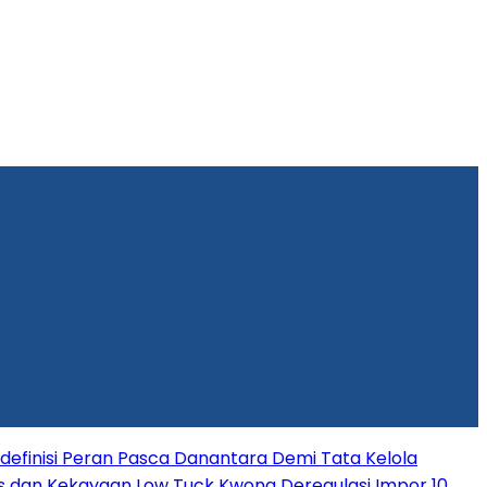
efinisi Peran Pasca Danantara Demi Tata Kelola
s dan Kekayaan Low Tuck Kwong
Deregulasi Impor 10