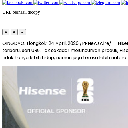
URL berhasil dicopy
A
A
A
QINGDAO, Tiongkok
,
24 April, 2026
/PRNewswire/ — Hisen
terbaru, Seri UR9. Tak sekadar meluncurkan produk, Hi
tidak hanya lebih hidup, namun juga terasa lebih natura