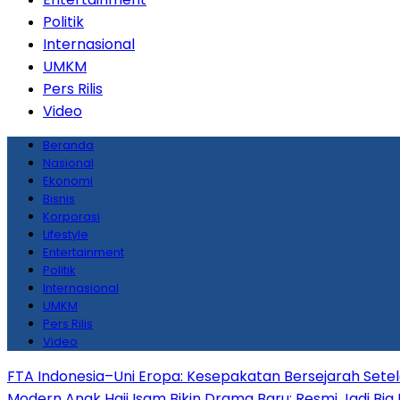
Politik
Internasional
UMKM
Pers Rilis
Video
Beranda
Nasional
Ekonomi
Bisnis
Korporasi
Lifestyle
Entertainment
Politik
Internasional
UMKM
Pers Rilis
Video
FTA Indonesia–Uni Eropa: Kesepakatan Bersejarah Sete
Modern
Anak Haji Isam Bikin Drama Baru: Resmi Jadi Big