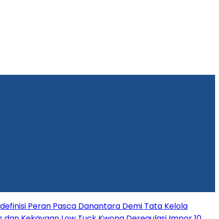
efinisi Peran Pasca Danantara Demi Tata Kelola
s dan Kekayaan Low Tuck Kwong
Deregulasi Impor 10