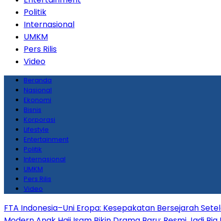
Politik
Internasional
UMKM
Pers Rilis
Video
Beranda
Nasional
Ekonomi
Bisnis
Korporasi
Lifestyle
Entertainment
Politik
Internasional
UMKM
Pers Rilis
Video
FTA Indonesia–Uni Eropa: Kesepakatan Bersejarah Sete
Modern
Anak Haji Isam Bikin Drama Baru: Resmi Jadi Big