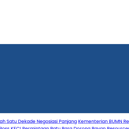
lah Satu Dekade Negosiasi Panjang
Kementerian BUMN Red
 Boss KFC!
Permintaan Batu Bara Dorong Bayan Resource