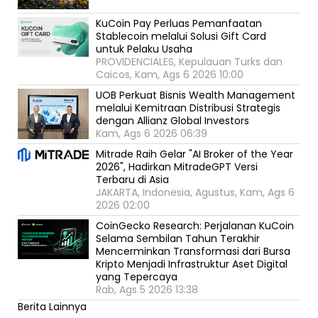
KuCoin Pay Perluas Pemanfaatan
Stablecoin melalui Solusi Gift Card
untuk Pelaku Usaha
PROVIDENCIALES, Kepulauan Turks dan
Caicos, Kam, Ags 6 2026 10:00
UOB Perkuat Bisnis Wealth Management
melalui Kemitraan Distribusi Strategis
dengan Allianz Global Investors
Kam, Ags 6 2026 06:39
Mitrade Raih Gelar "AI Broker of the Year
2026", Hadirkan MitradeGPT Versi
Terbaru di Asia
JAKARTA, Indonesia, Agustus, Kam, Ags 6
2026 02:00
CoinGecko Research: Perjalanan KuCoin
Selama Sembilan Tahun Terakhir
Mencerminkan Transformasi dari Bursa
Kripto Menjadi Infrastruktur Aset Digital
yang Tepercaya
Rab, Ags 5 2026 13:38
Berita Lainnya