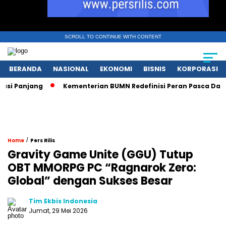
SCROLL TO CONTINUE WITH CONTENT
BERANDA
NASIONAL
EKONOMI
BISNIS
KORPORASI
anjang
Kementerian BUMN Redefinisi Peran Pasca Danantara
/
Home
Pers Rilis
Gravity Game Unite (GGU) Tutup
OBT MMORPG PC “Ragnarok Zero:
Global” dengan Sukses Besar
Tim Ekbis Indonesia
Jumat, 29 Mei 2026