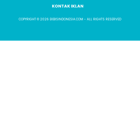
KONTAK IKLAN
COPYRIGHT © 2026 EKBISINDONESIA.COM - ALL RIGHTS RESERVED