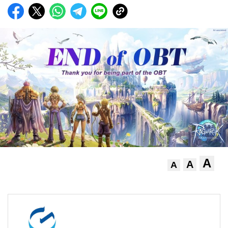
A
A
A