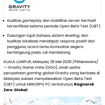
Kualitas
gameplay
dan stabilitas server berhasil
terverifikasi selama periode Open Beta Test (OBT)
Dukungan tujuh bahasa, sistem
leveling
, dan
kualitas lokalisasi mendapat respons positif dari
pengguna; acara temu komunitas segera
berlangsung pada Juli mendatang
KUALA LUMPUR, Malaysia, 29 Mei 2026 /PRNewswire/
— Gravity Game Unite (GGU), anak usaha
perusahaan
gaming
global Gravity yang berbasis di
Malaysia, sukses menyelesaikan Open Beta Test
(OBT) untuk MMORPG PC terbarunya,
Ragnarok
Zero: Global
.