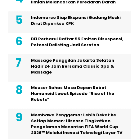
Ilmiah Melancarkan Peredaran Darah
Indomarco Siap Ekspansi Gudang Meski
Dirut Diperiksa KPK
BEI Perbarui Daftar 55 Emiten Disuspensi,
Potensi Delisting Jadi Sorotan
Massage Panggilan Jakarta Selatan
Hadir 24 Jam Bersama Classic Spa &
Massage
Mouser Bahas Masa Depan Robot
Humanoid Lewat Episode “Rise of the
Robots”
Membawa Penggemar Lebih Dekat ke
Setiap Momen: Hisense Tingkatkan
Pengalaman Menonton FIFA World Cup
2026™ Melalui Inovasi Teknologi Layar TV