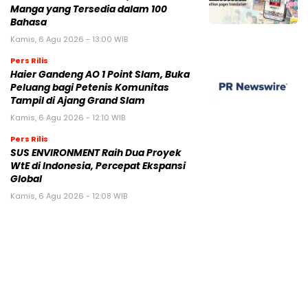
Manga yang Tersedia dalam 100
Bahasa
Kamis, 6 Agu 2026 - 13:00 WIB
Pers Rilis
Haier Gandeng AO 1 Point Slam, Buka
Peluang bagi Petenis Komunitas
Tampil di Ajang Grand Slam
Kamis, 6 Agu 2026 - 12:10 WIB
Pers Rilis
SUS ENVIRONMENT Raih Dua Proyek
WtE di Indonesia, Percepat Ekspansi
Global
Kamis, 6 Agu 2026 - 12:08 WIB