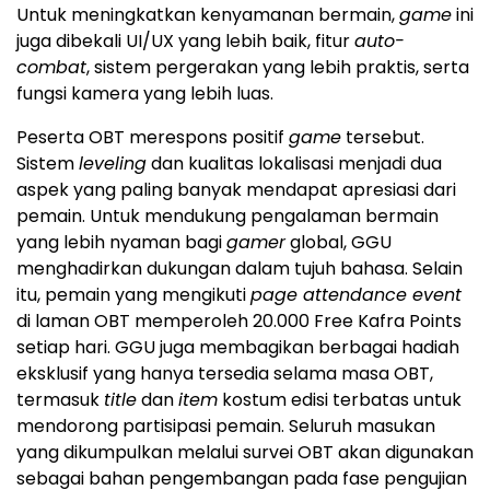
Untuk meningkatkan kenyamanan bermain,
game
ini
juga dibekali UI/UX yang lebih baik, fitur
auto-
combat
, sistem pergerakan yang lebih praktis, serta
fungsi kamera yang lebih luas.
Peserta OBT merespons positif
game
tersebut.
Sistem
leveling
dan kualitas lokalisasi menjadi dua
aspek yang paling banyak mendapat apresiasi dari
pemain. Untuk mendukung pengalaman bermain
yang lebih nyaman bagi
gamer
global, GGU
menghadirkan dukungan dalam tujuh bahasa. Selain
itu, pemain yang mengikuti
page attendance event
di laman OBT memperoleh 20.000 Free Kafra Points
setiap hari. GGU juga membagikan berbagai hadiah
eksklusif yang hanya tersedia selama masa OBT,
termasuk
title
dan
item
kostum edisi terbatas untuk
mendorong partisipasi pemain. Seluruh masukan
yang dikumpulkan melalui survei OBT akan digunakan
sebagai bahan pengembangan pada fase pengujian