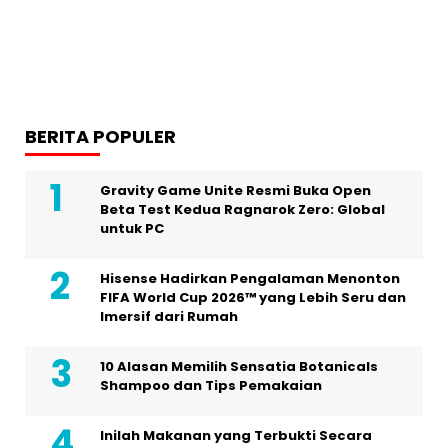
BERITA POPULER
Gravity Game Unite Resmi Buka Open
Beta Test Kedua Ragnarok Zero: Global
untuk PC
Hisense Hadirkan Pengalaman Menonton
FIFA World Cup 2026™ yang Lebih Seru dan
Imersif dari Rumah
10 Alasan Memilih Sensatia Botanicals
Shampoo dan Tips Pemakaian
Inilah Makanan yang Terbukti Secara