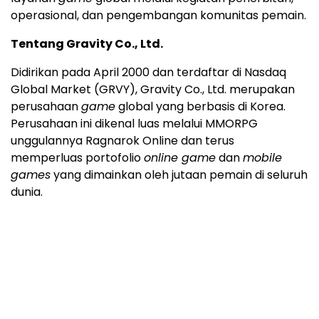
operasional, dan pengembangan komunitas pemain.
Tentang Gravity Co., Ltd.
Didirikan pada April 2000 dan terdaftar di Nasdaq
Global Market (GRVY), Gravity Co., Ltd. merupakan
perusahaan
game
global yang berbasis di Korea.
Perusahaan ini dikenal luas melalui MMORPG
unggulannya Ragnarok Online dan terus
memperluas portofolio
online game
dan
mobile
games
yang dimainkan oleh jutaan pemain di seluruh
dunia.