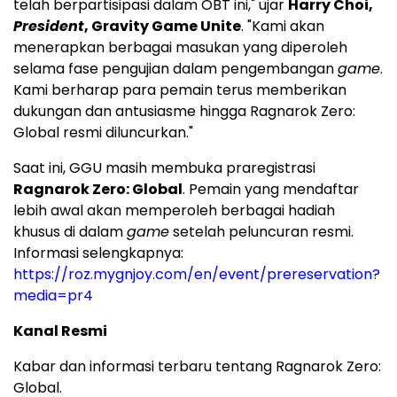
telah berpartisipasi dalam OBT ini," ujar
Harry Choi,
President
, Gravity Game Unite
. "Kami akan
menerapkan berbagai masukan yang diperoleh
selama fase pengujian dalam pengembangan
game
.
Kami berharap para pemain terus memberikan
dukungan dan antusiasme hingga Ragnarok Zero:
Global resmi diluncurkan."
Saat ini, GGU masih membuka praregistrasi
Ragnarok Zero: Global
. Pemain yang mendaftar
lebih awal akan memperoleh berbagai hadiah
khusus di dalam
game
setelah peluncuran resmi.
Informasi selengkapnya:
https://roz.mygnjoy.com/en/event/prereservation?
media=pr4
Kanal Resmi
Kabar dan informasi terbaru tentang Ragnarok Zero:
Global.