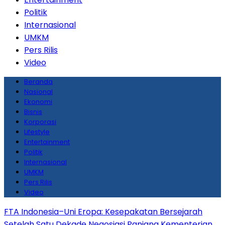
Politik
Internasional
UMKM
Pers Rilis
Video
Beranda
Nasional
Ekonomi
Bisnis
Korporasi
Lifestyle
Entertainment
Politik
Internasional
UMKM
Pers Rilis
Video
FTA Indonesia–Uni Eropa: Kesepakatan Bersejarah
Setelah Satu Dekade Negosiasi Panjang
Kementerian