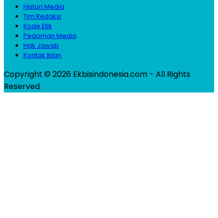
Histori Media
Tim Redaksi
Kode Etik
Pedoman Media
Hak Jawab
Kontak Iklan
Copyright © 2026 Ekbisindonesia.com - All Rights
Reserved