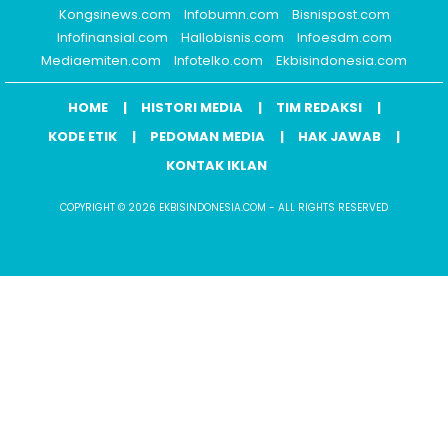
Kongsinews.com
Infobumn.com
Bisnispost.com
Infofinansial.com
Hallobisnis.com
Infoesdm.com
Mediaemiten.com
Infotelko.com
Ekbisindonesia.com
HOME
HISTORI MEDIA
TIM REDAKSI
KODE ETIK
PEDOMAN MEDIA
HAK JAWAB
KONTAK IKLAN
COPYRIGHT © 2026 EKBISINDONESIA.COM - ALL RIGHTS RESERVED