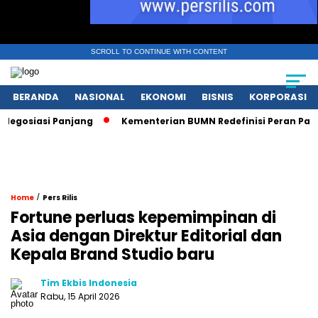
SCROLL TO CONTINUE WITH CONTENT
BERANDA
NASIONAL
EKONOMI
BISNIS
KORPORASI
iasi Panjang
Kementerian BUMN Redefinisi Peran Pasca Da
/
Home
Pers Rilis
Fortune perluas kepemimpinan di
Asia dengan Direktur Editorial dan
Kepala Brand Studio baru
Tim Ekbis Indonesia
Rabu, 15 April 2026