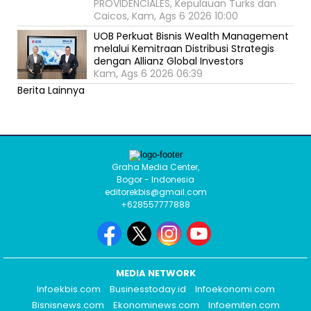
PROVIDENCIALES, Kepulauan Turks dan
Caicos, Kam, Ags 6 2026 10:00
UOB Perkuat Bisnis Wealth Management
melalui Kemitraan Distribusi Strategis
dengan Allianz Global Investors
Kam, Ags 6 2026 06:39
Berita Lainnya
Graha Media Center,
Bogor - Indonesia
editorekbis@gmail.com
+628557777888
MEDIA NETWORK
Infoekbis.com
Businesstoday.id
Infoekonomi.com
Bisnisnews.com
Ekonominews.com
Infoemiten.com