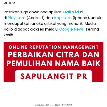
online.
Pastikan juga download aplikasi
Hallo.id
di
di
Playstore
(Android) dan
Appstore
(iphone), untuk
mendapatkan aneka artikel yang menarik. Media
Hallo.id dapat diakses melalui
Google News
. Terima
kasih.
Berita ini 33 kali dibaca