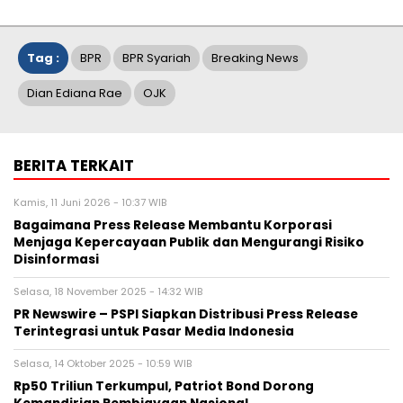
Tag :
BPR
BPR Syariah
Breaking News
Dian Ediana Rae
OJK
BERITA TERKAIT
Kamis, 11 Juni 2026 - 10:37 WIB
Bagaimana Press Release Membantu Korporasi
Menjaga Kepercayaan Publik dan Mengurangi Risiko
Disinformasi
Selasa, 18 November 2025 - 14:32 WIB
PR Newswire – PSPI Siapkan Distribusi Press Release
Terintegrasi untuk Pasar Media Indonesia
Selasa, 14 Oktober 2025 - 10:59 WIB
Rp50 Triliun Terkumpul, Patriot Bond Dorong