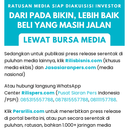
Sedangkan untuk publikasi press release serentak di
puluhan media lainnya, klik
Rilisbisnis.com
(khusus
media ekbis) dan
Jasasiaranpers.com
(media
nasional)
Atau hubungi langsung WhatsApp
Center
Rilispers.com
(
Pusat Siaran Pers
Indonesia
/PSPI):
085315557788
,
087815557788
,
08111157788
.
Klik
Persrilis.com
untuk menerbitkan press release
di portal berita ini, atau pun secara serentak di
puluhan, ratusan, bahkan 1.000+ jaringan media