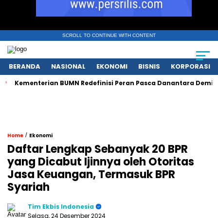
SCROLL TO CONTINUE WITH CONTENT
BERANDA
NASIONAL
EKONOMI
BISNIS
KORPORASI
ementerian BUMN Redefinisi Peran Pasca Danantara Demi Tata K
/
Home
Ekonomi
Daftar Lengkap Sebanyak 20 BPR
yang Dicabut Ijinnya oleh Otoritas
Jasa Keuangan, Termasuk BPR
Syariah
Tim Ekbis Indonesia
Selasa, 24 Desember 2024