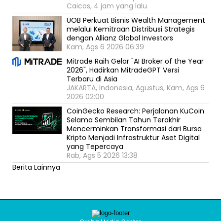
Caicos, 4 jam yang lalu
UOB Perkuat Bisnis Wealth Management
melalui Kemitraan Distribusi Strategis
dengan Allianz Global Investors
Kam, Ags 6 2026 06:39
Mitrade Raih Gelar "AI Broker of the Year
2026", Hadirkan MitradeGPT Versi
Terbaru di Asia
JAKARTA, Indonesia, Agustus, Kam, Ags 6
2026 02:00
CoinGecko Research: Perjalanan KuCoin
Selama Sembilan Tahun Terakhir
Mencerminkan Transformasi dari Bursa
Kripto Menjadi Infrastruktur Aset Digital
yang Tepercaya
Rab, Ags 5 2026 13:38
Berita Lainnya