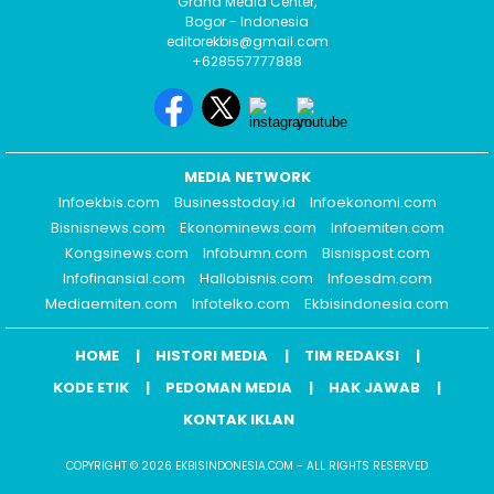
Graha Media Center,
Bogor - Indonesia
editorekbis@gmail.com
+628557777888
MEDIA NETWORK
Infoekbis.com
Businesstoday.id
Infoekonomi.com
Bisnisnews.com
Ekonominews.com
Infoemiten.com
Kongsinews.com
Infobumn.com
Bisnispost.com
Infofinansial.com
Hallobisnis.com
Infoesdm.com
Mediaemiten.com
Infotelko.com
Ekbisindonesia.com
HOME
HISTORI MEDIA
TIM REDAKSI
KODE ETIK
PEDOMAN MEDIA
HAK JAWAB
KONTAK IKLAN
COPYRIGHT © 2026 EKBISINDONESIA.COM - ALL RIGHTS RESERVED