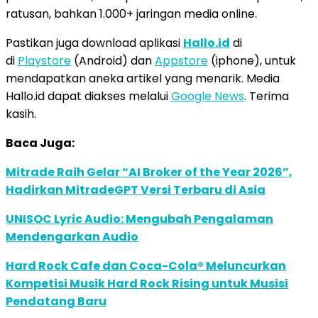
ratusan, bahkan 1.000+ jaringan media online.
Pastikan juga download aplikasi
Hallo.id
di
di
Playstore
(Android) dan
Appstore
(iphone), untuk
mendapatkan aneka artikel yang menarik. Media
Hallo.id dapat diakses melalui
Google News
. Terima
kasih.
Baca Juga:
Mitrade Raih Gelar “AI Broker of the Year 2026”,
Hadirkan MitradeGPT Versi Terbaru di Asia
UNISOC Lyric Audio: Mengubah Pengalaman
Mendengarkan Audio
Hard Rock Cafe dan Coca-Cola® Meluncurkan
Kompetisi Musik Hard Rock Rising untuk Musisi
Pendatang Baru