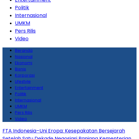
Politik
Internasional
UMKM
Pers Rilis
Video
Beranda
Nasional
Ekonomi
Bisnis
Korporasi
Lifestyle
Entertainment
Politik
Internasional
UMKM
Pers Rilis
Video
FTA Indonesia–Uni Eropa: Kesepakatan Bersejarah
Setelah Satu Dekade Negosiasi Panjang
Kementerian