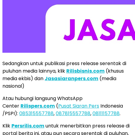
Sedangkan untuk publikasi press release serentak di
puluhan media lainnya, klik
Rilisbisnis.com
(khusus
media ekbis) dan
Jasasiaranpers.com
(media
nasional)
Atau hubungi langsung WhatsApp
Center
Rilispers.com
(
Pusat Siaran Pers
Indonesia
/PSPI):
085315557788
,
087815557788
,
08111157788
.
Klik
Persrilis.com
untuk menerbitkan press release di
portal berita ini, atau pun secara serentak di puluhan,