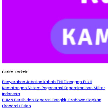
Berita Terkait
Penyerahan Jabatan Kabais TNI Dianggap Bukti
Kematangan Sistem Regenerasi Kepemimpinan Militer
Indonesia
BUMN Bersih dan Koperasi Bangkit, Prabowo Siapkan
Ekonomi Efisien