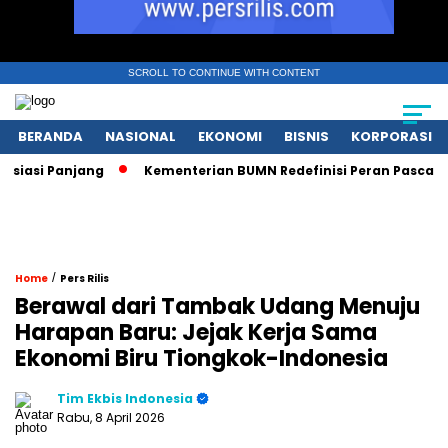
SCROLL TO CONTINUE WITH CONTENT
BERANDA
NASIONAL
EKONOMI
BISNIS
KORPORASI
si Panjang
Kementerian BUMN Redefinisi Peran Pasca Danan
/
Home
Pers Rilis
Berawal dari Tambak Udang Menuju
Harapan Baru: Jejak Kerja Sama
Ekonomi Biru Tiongkok-Indonesia
Tim Ekbis Indonesia
Rabu, 8 April 2026