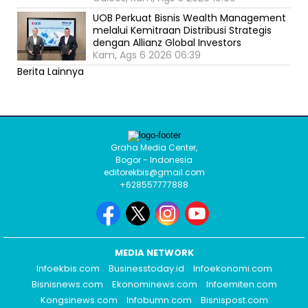
UOB Perkuat Bisnis Wealth Management
melalui Kemitraan Distribusi Strategis
dengan Allianz Global Investors
Kam, Ags 6 2026 06:39
Berita Lainnya
Graha Media Center,
Bogor - Indonesia
editorekbis@gmail.com
+628557777888
MEDIA NETWORK
Infoekbis.com
Businesstoday.id
Infoekonomi.com
Bisnisnews.com
Ekonominews.com
Infoemiten.com
Kongsinews.com
Infobumn.com
Bisnispost.com