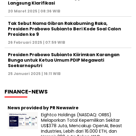
Langsung Klarifikasi
20 Maret 2025 | 08:36 WIB
Tak Sebut Nama Gibran Rakabuming Raka,
Presiden Prabowo Subianto Beri Kode Soal Calon
Presiden ke 9
26 Februari 2025 | 07:59 WIB
Presiden Prabowo Subianto Kiirimkan Karangan
Bunga untuk Ketua Umum PDIP Megawati
Soekarnoputri
25 Januari 2025 | 16:11 WIB
FINANCE-NEWS
News provided by PR Newswire
Eightco Holdings (NASDAQ: ORBS)
Melaporkan Total Kepemilikan Sekitar
US$378 Juta, Mencakup OpenAI, Beast
Industries, Lebih dari 16.000 ETH, dan