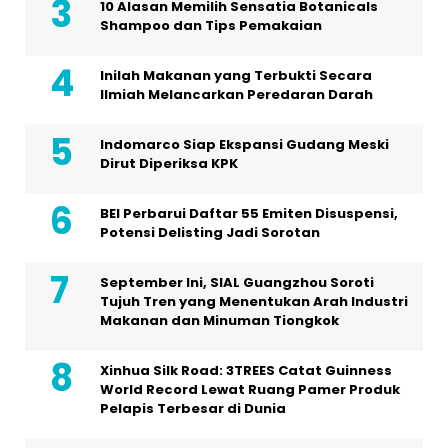
10 Alasan Memilih Sensatia Botanicals
Shampoo dan Tips Pemakaian
Inilah Makanan yang Terbukti Secara
Ilmiah Melancarkan Peredaran Darah
Indomarco Siap Ekspansi Gudang Meski
Dirut Diperiksa KPK
BEI Perbarui Daftar 55 Emiten Disuspensi,
Potensi Delisting Jadi Sorotan
September Ini, SIAL Guangzhou Soroti
Tujuh Tren yang Menentukan Arah Industri
Makanan dan Minuman Tiongkok
Xinhua Silk Road: 3TREES Catat Guinness
World Record Lewat Ruang Pamer Produk
Pelapis Terbesar di Dunia