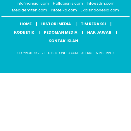
Infofinansial.com
Hallobisnis.com
Infoesdm.com
Mediaemiten.com
Infotelko.com
Ekbisindonesia.com
HOME
HISTORI MEDIA
TIM REDAKSI
KODE ETIK
PEDOMAN MEDIA
HAK JAWAB
KONTAK IKLAN
COPYRIGHT © 2026 EKBISINDONESIA.COM - ALL RIGHTS RESERVED