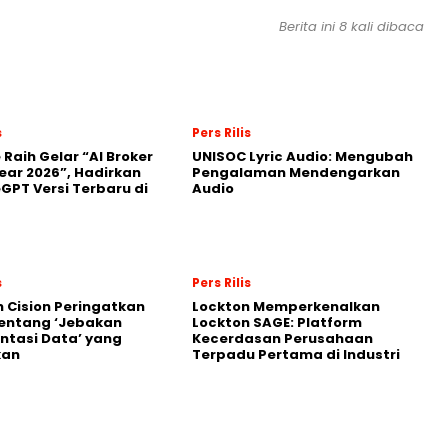
Berita ini 8 kali dibaca
s
Pers Rilis
 Raih Gelar “AI Broker
UNISOC Lyric Audio: Mengubah
Year 2026”, Hadirkan
Pengalaman Mendengarkan
GPT Versi Terbaru di
Audio
s
Pers Rilis
 Cision Peringatkan
Lockton Memperkenalkan
entang ‘Jebakan
Lockton SAGE: Platform
tasi Data’ yang
Kecerdasan Perusahaan
kan
Terpadu Pertama di Industri