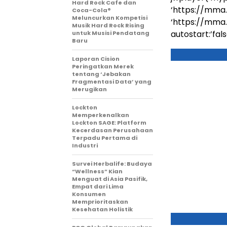
Hard Rock Cafe dan
‘https://mma
Coca-Cola®
Meluncurkan Kompetisi
‘https://mma
Musik Hard Rock Rising
autostart:’false
untuk Musisi Pendatang
Baru
Laporan Cision
Peringatkan Merek
tentang ‘Jebakan
Fragmentasi Data’ yang
Merugikan
Lockton
Memperkenalkan
Lockton SAGE: Platform
Kecerdasan Perusahaan
Terpadu Pertama di
Industri
Survei Herbalife: Budaya
“Wellness” Kian
Menguat di Asia Pasifik,
Empat dari Lima
Konsumen
Memprioritaskan
Kesehatan Holistik