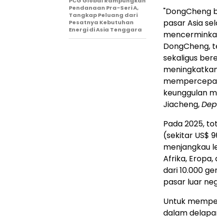
PCG Global Rampungkan
Pendanaan Pra-Seri A,
"DongCheng b
Tangkap Peluang dari
pasar Asia se
Pesatnya Kebutuhan
Energi di Asia Tenggara
mencerminkan 
DongCheng, t
sekaligus ber
meningkatkan 
mempercepat 
keunggulan ma
Jiacheng,
Dep
Pada 2025, t
(sekitar US$ 
menjangkau le
Afrika, Eropa
dari 10.000 ge
pasar luar neg
Untuk memperk
dalam delapan