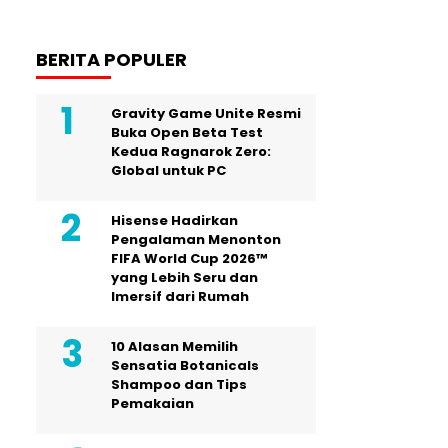
BERITA POPULER
Gravity Game Unite Resmi
Buka Open Beta Test
Kedua Ragnarok Zero:
Global untuk PC
Hisense Hadirkan
Pengalaman Menonton
FIFA World Cup 2026™
yang Lebih Seru dan
Imersif dari Rumah
10 Alasan Memilih
Sensatia Botanicals
Shampoo dan Tips
Pemakaian