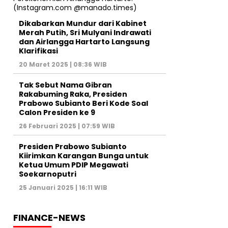
Dikabarkan Mundur dari Kabinet
Merah Putih, Sri Mulyani Indrawati
dan Airlangga Hartarto Langsung
Klarifikasi
20 Maret 2025 | 08:36 WIB
Tak Sebut Nama Gibran
Rakabuming Raka, Presiden
Prabowo Subianto Beri Kode Soal
Calon Presiden ke 9
26 Februari 2025 | 07:59 WIB
Presiden Prabowo Subianto
Kiirimkan Karangan Bunga untuk
Ketua Umum PDIP Megawati
Soekarnoputri
25 Januari 2025 | 16:11 WIB
FINANCE-NEWS