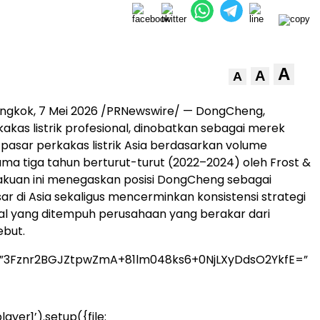
A
A
A
ngkok, 7 Mei 2026 /PRNewswire/ — DongCheng,
akas listrik profesional, dinobatkan sebagai merek
 pasar perkakas listrik Asia berdasarkan volume
ama tiga tahun berturut-turut (2022–2024) oleh Frost &
gakuan ini menegaskan posisi DongCheng sebagai
r di Asia sekaligus mencerminkan konsistensi strategi
al yang ditempuh perusahaan yang berakar dari
ebut.
=”3Fznr2BGJZtpwZmA+81lm048ks6+0NjLXyDdsO2YkfE=”
ayer1’).setup({file: