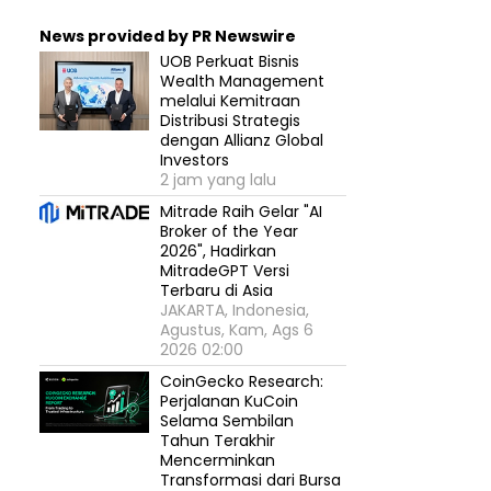
News provided by PR Newswire
UOB Perkuat Bisnis
Wealth Management
melalui Kemitraan
Distribusi Strategis
dengan Allianz Global
Investors
2 jam yang lalu
Mitrade Raih Gelar "AI
Broker of the Year
2026", Hadirkan
MitradeGPT Versi
Terbaru di Asia
JAKARTA, Indonesia,
Agustus, Kam, Ags 6
2026 02:00
CoinGecko Research:
Perjalanan KuCoin
Selama Sembilan
Tahun Terakhir
Mencerminkan
Transformasi dari Bursa