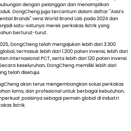
hubungan dengan pelanggan dan menampilkan
roduk. DongCheng juga tercantum dalam daftar "Asia’s
uential Brands" versi World Brand Lab pada 2024 dan
enjadi satu-satunya merek perkakas listrik yang
tahun berturut-turut.
2025, DongCheng telah mengajukan lebih dari 3.300
lobal, termasuk lebih dari 1.200 paten invensi, lebih dari
aten internasional PCT, serta lebih dari 120 paten invensi
. Secara keseluruhan, DongCheng memiliki lebih dari
ng telah disetujui.
ngCheng akan terus mengembangkan solusi perkakas
 tahan lama, dan profesional untuk berbagai kebutuhan,
perkuat posisinya sebagai pemain global di industri
kas listrik.