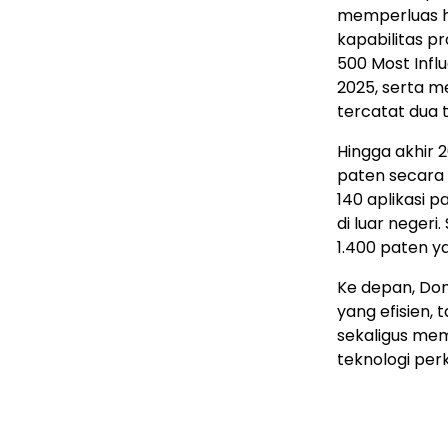
memperluas 
kapabilitas p
500 Most Infl
2025, serta m
tercatat dua 
Hingga akhir 
paten secara g
140 aplikasi p
di luar negeri
1.400 paten ya
Ke depan, Do
yang efisien,
sekaligus mem
teknologi perka