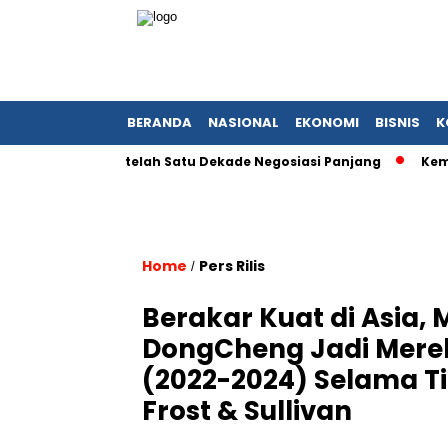
BERANDA
NASIONAL
EKONOMI
BISNIS
K
Bersejarah Setelah Satu Dekade Negosiasi Panjang
Kementer
Home
Pers Rilis
/
Berakar Kuat di Asia,
DongCheng Jadi Merek P
(2022-2024) Selama Ti
Frost & Sullivan