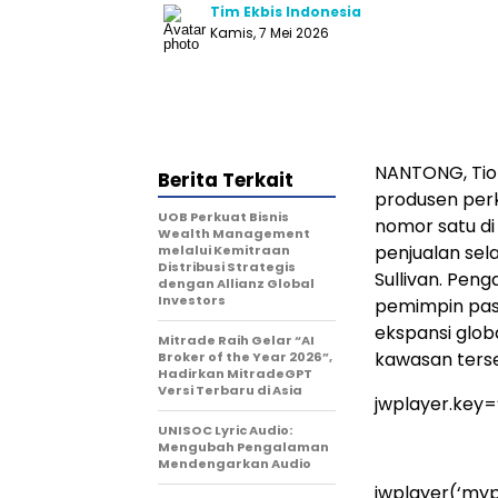
Tim Ekbis Indonesia
Kamis, 7 Mei 2026
NANTONG, Tio
Berita Terkait
produsen perk
UOB Perkuat Bisnis
nomor satu di
Wealth Management
penjualan sel
melalui Kemitraan
Distribusi Strategis
Sullivan. Pen
dengan Allianz Global
Investors
pemimpin pasa
ekspansi glob
Mitrade Raih Gelar “AI
kawasan ters
Broker of the Year 2026”,
Hadirkan MitradeGPT
Versi Terbaru di Asia
jwplayer.key
UNISOC Lyric Audio:
Mengubah Pengalaman
Mendengarkan Audio
jwplayer(‘mypl