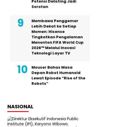
Potensi Delisting Jadi
Sorotan
Membawa Penggemar
Lebih Dekat ke Setiap
Momen: Hisense
Tingkatkan Pengalaman
Menonton FIFA World Cup
2026™ Melalui Inovasi
Teknologi Layar TV
Mouser Bahas Masa
Depan Robot Humanoid
Lewat Episode “Rise of the
Robots”
NASIONAL