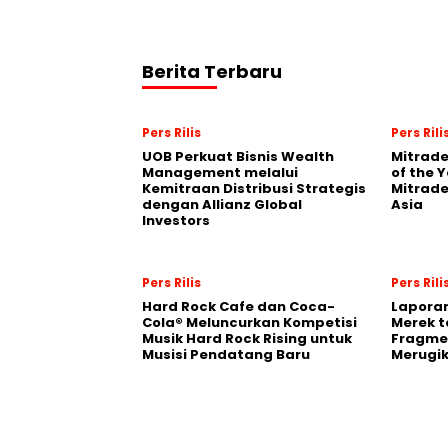
Berita Terbaru
Pers Rilis
Pers Rili
UOB Perkuat Bisnis Wealth
Mitrade
Management melalui
of the 
Kemitraan Distribusi Strategis
Mitrade
dengan Allianz Global
Asia
Investors
Pers Rilis
Pers Rili
Hard Rock Cafe dan Coca-
Laporan
Cola® Meluncurkan Kompetisi
Merek t
Musik Hard Rock Rising untuk
Fragmen
Musisi Pendatang Baru
Merugi