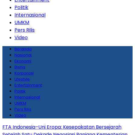
Politik
Internasional
UMKM
Pers Rilis
Video
Beranda
Nasional
Ekonomi
Bisnis
Korporasi
Lifestyle
Entertainment
Politik
Internasional
UMKM
Pers Rilis
Video
FTA Indonesia–Uni Eropa: Kesepakatan Bersejarah
Setelah Satu Dekade Negosiasi Panjang
Kementerian