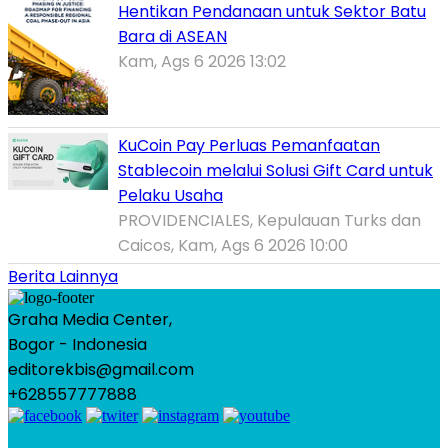
Hentikan Pendanaan untuk Sektor Batu
Bara di ASEAN
Kam, Ags 6 2026 13:02
KuCoin Pay Perluas Pemanfaatan
Stablecoin melalui Solusi Gift Card untuk
Pelaku Usaha
PROVIDENCIALES, Kepulauan Turks dan
Caicos, Kam, Ags 6 2026 10:00
Berita Lainnya
Graha Media Center,
Bogor - Indonesia
editorekbis@gmail.com
+628557777888