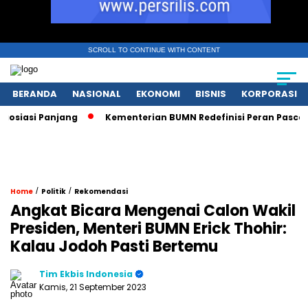
SCROLL TO CONTINUE WITH CONTENT
BERANDA
NASIONAL
EKONOMI
BISNIS
KORPORASI
asi Panjang
Kementerian BUMN Redefinisi Peran Pasca Dana
/
/
Home
Politik
Rekomendasi
Angkat Bicara Mengenai Calon Wakil
Presiden, Menteri BUMN Erick Thohir:
Kalau Jodoh Pasti Bertemu
Tim Ekbis Indonesia
Kamis, 21 September 2023