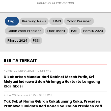
Berita ini 14 kali dibaca
Tag :
Breaking News
BUMN
Calon Presiden
Calon Wakil Presiden
Erick Thohir
PAN
Pemilu 2024
Pilpres 2024
PSSI
BERITA TERKAIT
Kamis, 20 Maret 2025 - 08:36 WIB
Dikabarkan Mundur dari Kabinet Merah Putih, Sri
Mulyani Indrawati dan Airlangga Hartarto Langsung
Klarifikasi
Rabu, 26 Februari 2025 - 07:59 WIB
Tak Sebut Nama Gibran Rakabuming Raka, Presiden
Prabowo Subianto Beri Kode Soal Calon Presiden ke 9