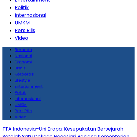
Politik
Internasional
UMKM
Pers Rilis
Video
Beranda
Nasional
Ekonomi
Bisnis
Korporasi
Lifestyle
Entertainment
Politik
Internasional
UMKM
Pers Rilis
Video
FTA Indonesia–Uni Eropa: Kesepakatan Bersejarah
Setelah Satu Dekade Negosiasi Panjang
Kementerian