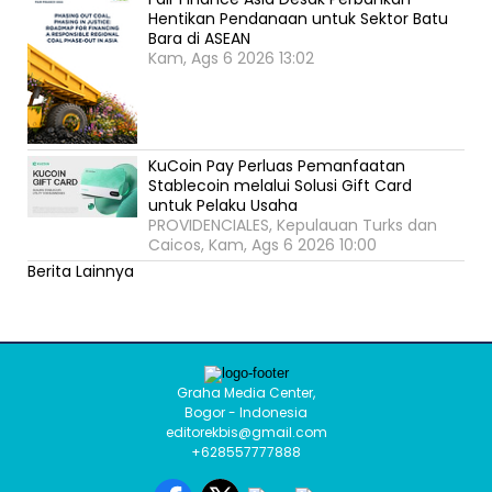
Hentikan Pendanaan untuk Sektor Batu
Bara di ASEAN
Kam, Ags 6 2026 13:02
KuCoin Pay Perluas Pemanfaatan
Stablecoin melalui Solusi Gift Card
untuk Pelaku Usaha
PROVIDENCIALES, Kepulauan Turks dan
Caicos, Kam, Ags 6 2026 10:00
Berita Lainnya
Graha Media Center,
Bogor - Indonesia
editorekbis@gmail.com
+628557777888