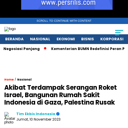
SCROLL TO CONTINUE WITH CONTENT
BERANDA
NASIONAL
EKONOMI
BISNIS
KORPORASI
egosiasi Panjang
Kementerian BUMN Redefinisi Peran Pasca
/
Home
Nasional
Akibat Terdampak Serangan Roket
Israel, Bangunan Rumah Sakit
Indonesia di Gaza, Palestina Rusak
Tim Ekbis Indonesia
Jumat, 10 November 2023