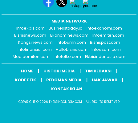
MEDIA NETWORK
Infoekbis.com
Businesstoday.id
Infoekonomi.com
Bisnisnews.com
Ekonominews.com
Infoemiten.com
Kongsinews.com
Infobumn.com
Bisnispost.com
Infofinansial.com
Hallobisnis.com
Infoesdm.com
Mediaemiten.com
Infotelko.com
Ekbisindonesia.com
HOME
HISTORI MEDIA
TIM REDAKSI
KODE ETIK
PEDOMAN MEDIA
HAK JAWAB
KONTAK IKLAN
COPYRIGHT © 2026 EKBISINDONESIA.COM - ALL RIGHTS RESERVED