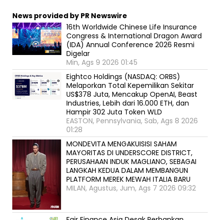
News provided by PR Newswire
16th Worldwide Chinese Life Insurance
Congress & International Dragon Award
(IDA) Annual Conference 2026 Resmi
Digelar
Min, Ags 9 2026 01:45
Eightco Holdings (NASDAQ: ORBS)
Melaporkan Total Kepemilikan Sekitar
US$378 Juta, Mencakup OpenAI, Beast
Industries, Lebih dari 16.000 ETH, dan
Hampir 302 Juta Token WLD
EASTON, Pennsylvania, Sab, Ags 8 2026
01:28
MONDEVITA MENGAKUISISI SAHAM
MAYORITAS DI UNDERSCORE DISTRICT,
PERUSAHAAN INDUK MAGLIANO, SEBAGAI
LANGKAH KEDUA DALAM MEMBANGUN
PLATFORM MEREK MEWAH ITALIA BARU
MILAN, Agustus, Jum, Ags 7 2026 09:32
Fair Finance Asia Desak Perbankan