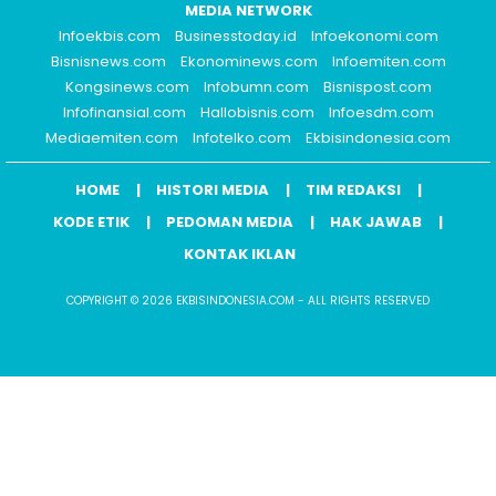
MEDIA NETWORK
Infoekbis.com
Businesstoday.id
Infoekonomi.com
Bisnisnews.com
Ekonominews.com
Infoemiten.com
Kongsinews.com
Infobumn.com
Bisnispost.com
Infofinansial.com
Hallobisnis.com
Infoesdm.com
Mediaemiten.com
Infotelko.com
Ekbisindonesia.com
HOME
HISTORI MEDIA
TIM REDAKSI
KODE ETIK
PEDOMAN MEDIA
HAK JAWAB
KONTAK IKLAN
COPYRIGHT © 2026 EKBISINDONESIA.COM - ALL RIGHTS RESERVED