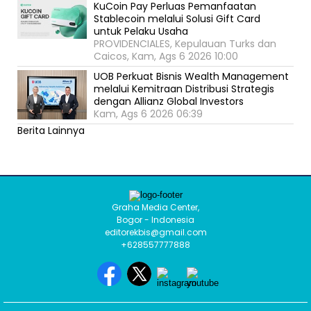
KuCoin Pay Perluas Pemanfaatan
Stablecoin melalui Solusi Gift Card
untuk Pelaku Usaha
PROVIDENCIALES, Kepulauan Turks dan
Caicos, Kam, Ags 6 2026 10:00
UOB Perkuat Bisnis Wealth Management
melalui Kemitraan Distribusi Strategis
dengan Allianz Global Investors
Kam, Ags 6 2026 06:39
Berita Lainnya
Graha Media Center,
Bogor - Indonesia
editorekbis@gmail.com
+628557777888