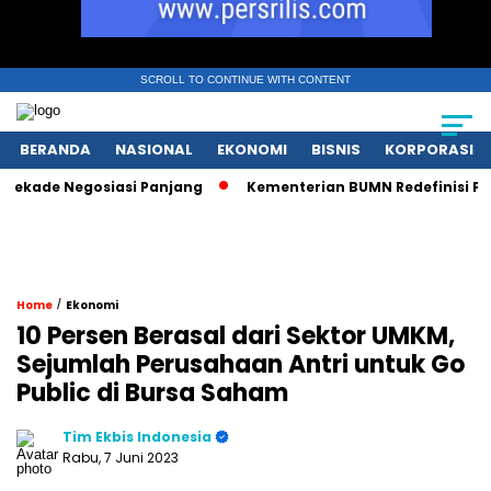
SCROLL TO CONTINUE WITH CONTENT
BERANDA
NASIONAL
EKONOMI
BISNIS
KORPORASI
ade Negosiasi Panjang
Kementerian BUMN Redefinisi Peran 
/
Home
Ekonomi
10 Persen Berasal dari Sektor UMKM,
Sejumlah Perusahaan Antri untuk Go
Public di Bursa Saham
Tim Ekbis Indonesia
Rabu, 7 Juni 2023