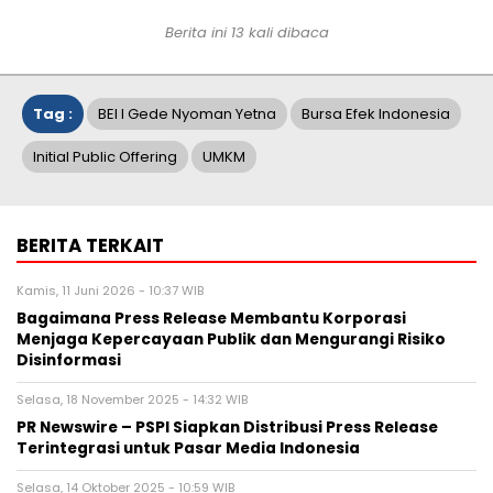
Berita ini 13 kali dibaca
Tag :
BEI I Gede Nyoman Yetna
Bursa Efek Indonesia
Initial Public Offering
UMKM
BERITA TERKAIT
Kamis, 11 Juni 2026 - 10:37 WIB
Bagaimana Press Release Membantu Korporasi
Menjaga Kepercayaan Publik dan Mengurangi Risiko
Disinformasi
Selasa, 18 November 2025 - 14:32 WIB
PR Newswire – PSPI Siapkan Distribusi Press Release
Terintegrasi untuk Pasar Media Indonesia
Selasa, 14 Oktober 2025 - 10:59 WIB