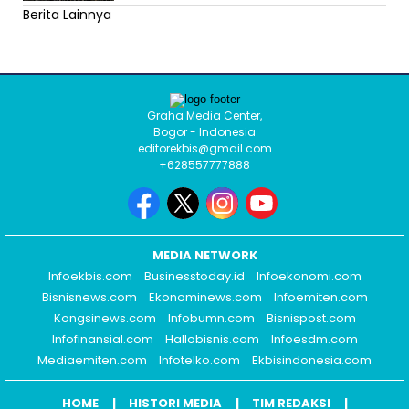
Berita Lainnya
Graha Media Center,
Bogor - Indonesia
editorekbis@gmail.com
+628557777888
MEDIA NETWORK
Infoekbis.com
Businesstoday.id
Infoekonomi.com
Bisnisnews.com
Ekonominews.com
Infoemiten.com
Kongsinews.com
Infobumn.com
Bisnispost.com
Infofinansial.com
Hallobisnis.com
Infoesdm.com
Mediaemiten.com
Infotelko.com
Ekbisindonesia.com
HOME
HISTORI MEDIA
TIM REDAKSI