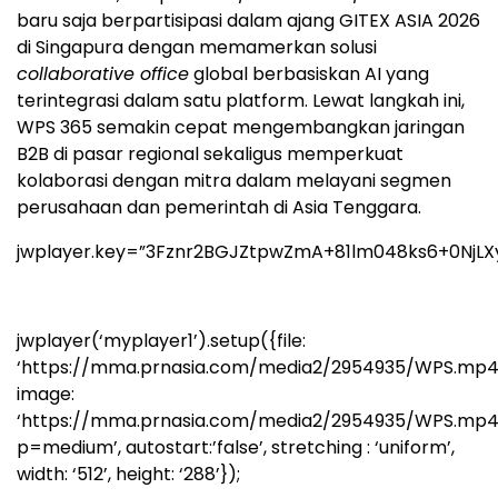
baru saja berpartisipasi dalam ajang GITEX ASIA 2026
di Singapura dengan memamerkan solusi
collaborative office
global berbasiskan AI yang
terintegrasi dalam satu platform. Lewat langkah ini,
WPS 365 semakin cepat mengembangkan jaringan
B2B di pasar regional sekaligus memperkuat
kolaborasi dengan mitra dalam melayani segmen
perusahaan dan pemerintah di Asia Tenggara.
jwplayer.key=”3Fznr2BGJZtpwZmA+81lm048ks6+0NjLX
jwplayer(‘myplayer1’).setup({file:
‘https://mma.prnasia.com/media2/2954935/WPS.mp4’
image:
‘https://mma.prnasia.com/media2/2954935/WPS.mp
p=medium’, autostart:’false’, stretching : ‘uniform’,
width: ‘512’, height: ‘288’});