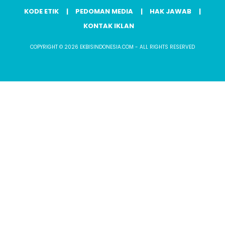
KODE ETIK
PEDOMAN MEDIA
HAK JAWAB
KONTAK IKLAN
COPYRIGHT © 2026 EKBISINDONESIA.COM - ALL RIGHTS RESERVED