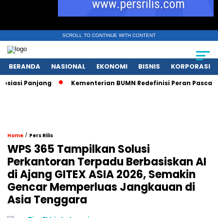
SCROLL TO CONTINUE WITH CONTENT
BERANDA
NASIONAL
EKONOMI
BISNIS
KORPORASI
i Panjang
Kementerian BUMN Redefinisi Peran Pasca Danant
/
Home
Pers Rilis
WPS 365 Tampilkan Solusi
Perkantoran Terpadu Berbasiskan AI
di Ajang GITEX ASIA 2026, Semakin
Gencar Memperluas Jangkauan di
Asia Tenggara