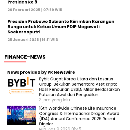
Presiden ke 9
26 Februari 2025 | 07:59 WIB
Presiden Prabowo Subianto Kiirimkan Karangan
Bunga untuk Ketua Umum PDIP Megawati
Soekarnoputri
25 Januari 2025 | 16:11 WIB
FINANCE-NEWS
News provided by PR Newswire
Bybit Gugat Korea Utara dan Lazarus
Group, Bekukan Sementara Aset Kripto
Hasil Pencurian US$1,5 Miliar Berdasarkan
Putusan Awal dari Pengadilan
3 jam yang lalu
16th Worldwide Chinese Life Insurance
Congress & International Dragon Award
(IDA) Annual Conference 2026 Resmi
Digelar
Min, Ags 9 2026 01:45