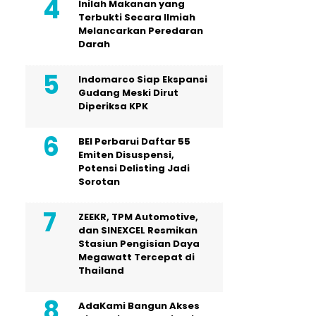
Inilah Makanan yang
Terbukti Secara Ilmiah
Melancarkan Peredaran
Darah
Indomarco Siap Ekspansi
Gudang Meski Dirut
Diperiksa KPK
BEI Perbarui Daftar 55
Emiten Disuspensi,
Potensi Delisting Jadi
Sorotan
ZEEKR, TPM Automotive,
dan SINEXCEL Resmikan
Stasiun Pengisian Daya
Megawatt Tercepat di
Thailand
AdaKami Bangun Akses