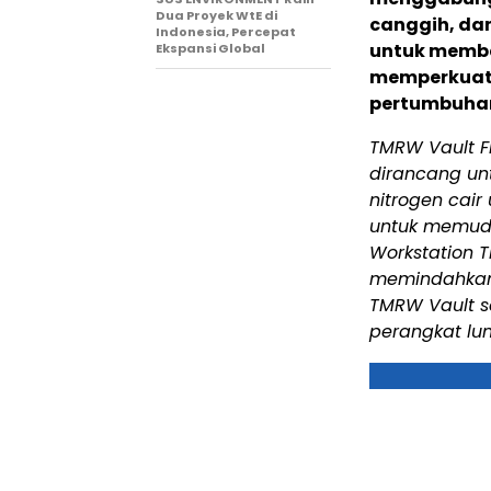
Dua Proyek WtE di
canggih, da
Indonesia, Percepat
untuk memban
Ekspansi Global
memperkuat 
pertumbuha
TMRW Vault Fr
dirancang u
nitrogen cair
untuk memuda
Workstation
memindahkan 
TMRW Vault s
perangkat lun