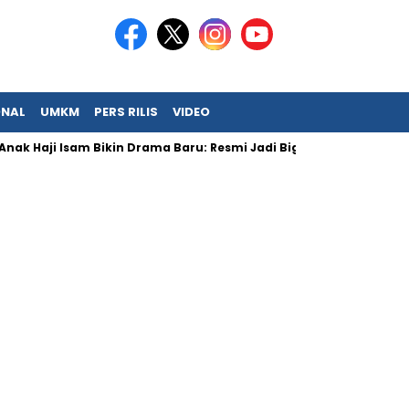
ONAL
UMKM
PERS RILIS
VIDEO
aji Isam Bikin Drama Baru: Resmi Jadi Big Boss KFC!
Permint