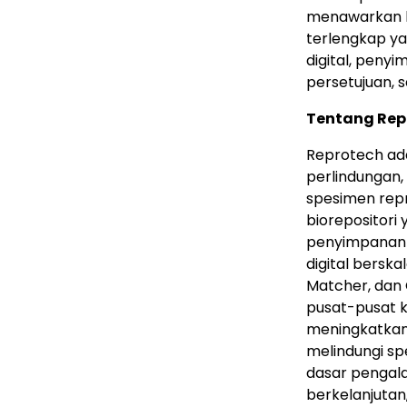
menawarkan ke
terlengkap y
digital, penyi
persetujuan, 
Tentang Rep
Reprotech ad
perlindungan,
spesimen repr
biorepositori
penyimpanan k
digital berska
Matcher, dan 
pusat-pusat 
meningkatkan 
melindungi sp
dasar pengala
berkelanjutan