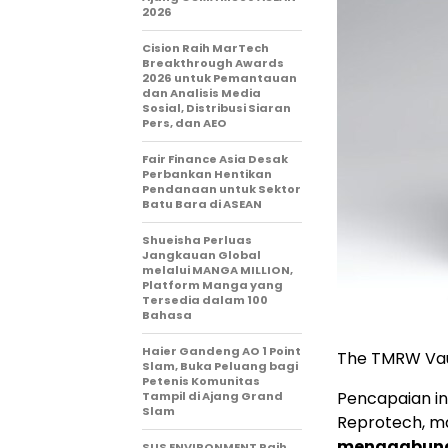
2026
Cision Raih MarTech
Breakthrough Awards
2026 untuk Pemantauan
dan Analisis Media
Sosial, Distribusi Siaran
Pers, dan AEO
Fair Finance Asia Desak
Perbankan Hentikan
Pendanaan untuk Sektor
Batu Bara di ASEAN
Shueisha Perluas
Jangkauan Global
melalui MANGA MILLION,
Platform Manga yang
Tersedia dalam 100
Bahasa
Haier Gandeng AO 1 Point
The TMRW Vau
Slam, Buka Peluang bagi
Petenis Komunitas
Pencapaian in
Tampil di Ajang Grand
Slam
Reprotech, ma
menggabungk
SUS ENVIRONMENT Raih