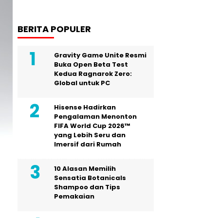
BERITA POPULER
Gravity Game Unite Resmi
Buka Open Beta Test
Kedua Ragnarok Zero:
Global untuk PC
Hisense Hadirkan
Pengalaman Menonton
FIFA World Cup 2026™
yang Lebih Seru dan
Imersif dari Rumah
10 Alasan Memilih
Sensatia Botanicals
Shampoo dan Tips
Pemakaian