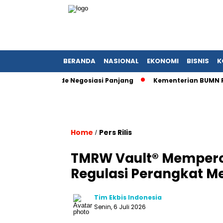
BERANDA
NASIONAL
EKONOMI
BISNIS
K
h Satu Dekade Negosiasi Panjang
Kementerian BUMN Redefin
Home
Pers Rilis
/
TMRW Vault® Memperol
Regulasi Perangkat M
Tim Ekbis Indonesia
Senin, 6 Juli 2026