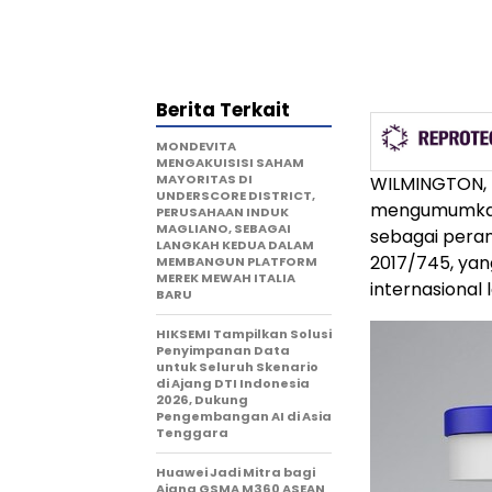
Berita Terkait
MONDEVITA
MENGAKUISISI SAHAM
MAYORITAS DI
WILMINGTON, 
UNDERSCORE DISTRICT,
mengumumkan
PERUSAHAAN INDUK
MAGLIANO, SEBAGAI
sebagai peran
LANGKAH KEDUA DALAM
2017/745, yan
MEMBANGUN PLATFORM
MEREK MEWAH ITALIA
internasional
BARU
HIKSEMI Tampilkan Solusi
Penyimpanan Data
untuk Seluruh Skenario
di Ajang DTI Indonesia
2026, Dukung
Pengembangan AI di Asia
Tenggara
Huawei Jadi Mitra bagi
Ajang GSMA M360 ASEAN