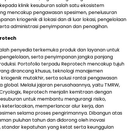
pada klinik kesuburan salah satu ekosistem
ang mencakup pengawasan spesimen, penelusuran
mpanan kriogenik di lokasi dan di luar lokasi, pengelolaan
serta administrasi penyimpanan dan penagihan.
rotech
alah penyedia terkemuka produk dan layanan untuk
 pengelolaan, serta penyimpanan jangka panjang
oduksi. Portofolio terpadu Reprotech mencakup tujuh
 yang dirancang khusus, teknologi manajemen
riogenik mutakhir, serta solusi rantai pengawasan
la global. Melalui jajaran perusahaannya, yaitu TMRW,
Cryologix, Reprotech menjalin kemitraan dengan
kesuburan untuk membantu mengurangi risiko,
keterlacakan, memperlancar alur kerja, dan
esimen selama proses pengirimannya. Dibangun atas
man puluhan tahun dan didorong oleh inovasi
, standar kepatuhan yang ketat serta keunggulan