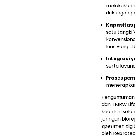
melakukan r
dukungan pe
Kapasitas
satu tangk
konvensiona
luas yang d
Integrasi 
serta layana
Proses pe
menerapkan 
Pengumuman i
dan TMRW Lif
keahlian sela
jaringan bior
spesimen digit
oleh Reprotech