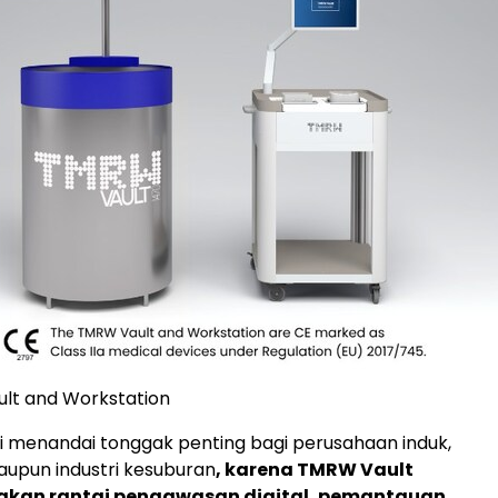
lt and Workstation
i menandai tonggak penting bagi perusahaan induk,
upun industri kesuburan
, karena TMRW Vault
an rantai pengawasan digital, pemantauan