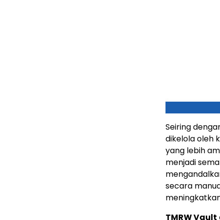
Seiring denga
dikelola oleh
yang lebih am
menjadi semaki
mengandalkan
secara manual
meningkatkan 
TMRW Vault