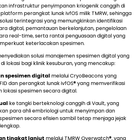
 infrastruktur penyimpanan kriogenik canggih di
 platform perangkat lunak ivfOS milik TMRW, sehingga
olusi terintegrasi yang memungkinkan identifikasi
ra digital, pemantauan berkelanjutan, pengelolaan
ara real-time, serta rantai penguasaan digital yang
perkuat keterlacakan spesimen.
enyediakan solusi manajemen spesimen digital yang
di lokasi bagi klinik kesuburan, yang mencakup:
n spesimen digital
melalui CryoBeacons yang
RFID dan perangkat lunak ivfOS® yang memverifikasi
n lokasi spesimen secara digital.
ual
ke tangki berteknologi canggih di Vault, yang
an para ahli embriologi untuk menyimpan dan
pesimen secara efisien sambil tetap menjaga jejak
 lengkap.
 tingkat lanjut
melalui TMRW Overwatch®, yang