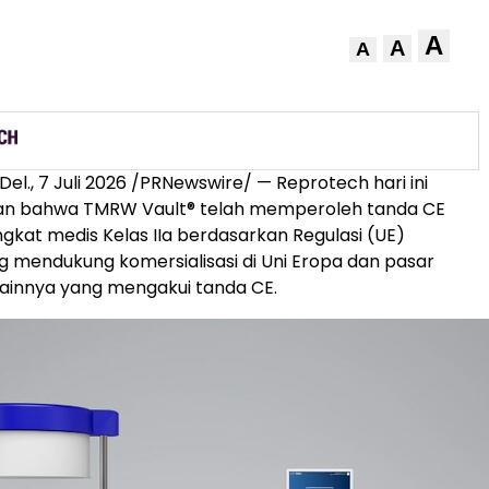
A
A
A
Del.
,
7 Juli 2026
/PRNewswire/ — Reprotech hari ini
 bahwa TMRW Vault® telah memperoleh tanda CE
gkat medis Kelas IIa berdasarkan Regulasi (UE)
g mendukung komersialisasi di Uni Eropa dan pasar
 lainnya yang mengakui tanda CE.