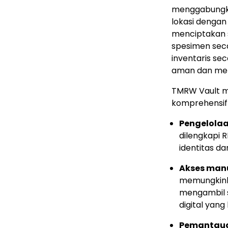
menggabungkan
lokasi dengan
menciptakan s
spesimen seca
inventaris sec
aman dan mem
TMRW Vault m
komprehensif 
Pengelolaa
dilengkapi 
identitas da
Akses man
memungkink
mengambil s
digital yang
Pemantauan