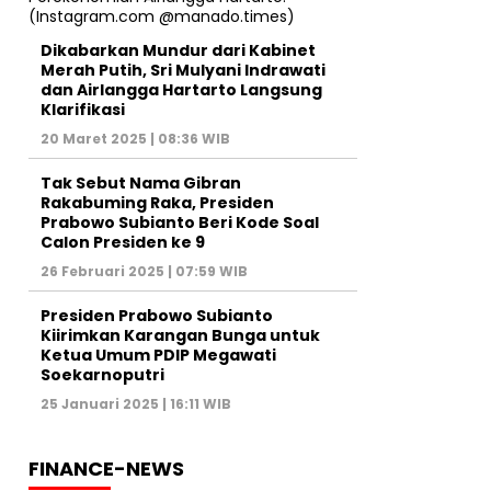
Dikabarkan Mundur dari Kabinet
Merah Putih, Sri Mulyani Indrawati
dan Airlangga Hartarto Langsung
Klarifikasi
20 Maret 2025 | 08:36 WIB
Tak Sebut Nama Gibran
Rakabuming Raka, Presiden
Prabowo Subianto Beri Kode Soal
Calon Presiden ke 9
26 Februari 2025 | 07:59 WIB
Presiden Prabowo Subianto
Kiirimkan Karangan Bunga untuk
Ketua Umum PDIP Megawati
Soekarnoputri
25 Januari 2025 | 16:11 WIB
FINANCE-NEWS