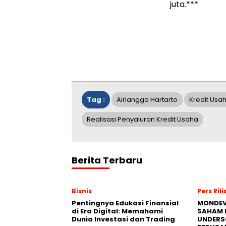
juta.***
Tag :
Airlangga Hartarto
Kredit Usa
Realisasi Penyaluran Kredit Usaha
Berita Terbaru
Bisnis
Pers Rili
Pentingnya Edukasi Finansial
MONDEV
di Era Digital: Memahami
SAHAM 
Dunia Investasi dan Trading
UNDERS