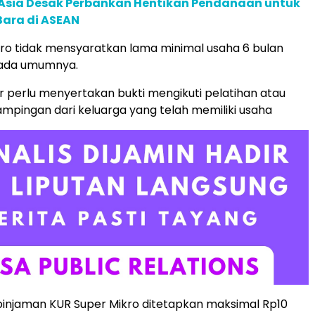
e Asia Desak Perbankan Hentikan Pendanaan untuk
Bara di ASEAN
ro tidak mensyaratkan lama minimal usaha 6 bulan
pada umumnya.
 perlu menyertakan bukti mengikuti pelatihan atau
pingan dari keluarga yang telah memiliki usaha
pinjaman KUR Super Mikro ditetapkan maksimal Rp10