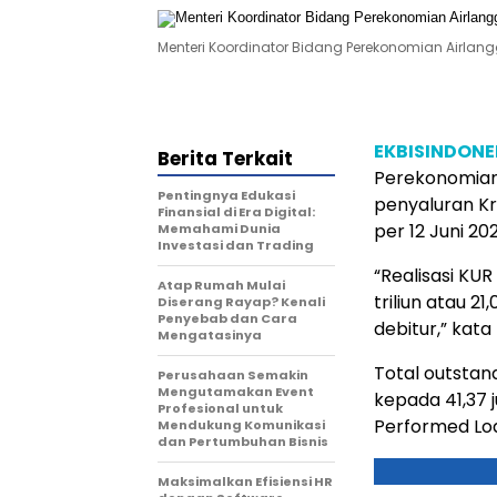
Menteri Koordinator Bidang Perekonomian Airlangg
EKBISINDONE
Berita Terkait
Perekonomian
Pentingnya Edukasi
penyaluran Kr
Finansial di Era Digital:
per 12 Juni 202
Memahami Dunia
Investasi dan Trading
“Realisasi KU
Atap Rumah Mulai
triliun atau 2
Diserang Rayap? Kenali
Penyebab dan Cara
debitur,” kata
Mengatasinya
Total outstan
Perusahaan Semakin
Mengutamakan Event
kepada 41,37 
Profesional untuk
Performed Loa
Mendukung Komunikasi
dan Pertumbuhan Bisnis
Maksimalkan Efisiensi HR