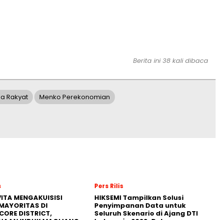
Berita ini 38 kali dibaca
ha Rakyat
Menko Perekonomian
s
Pers Rilis
ITA MENGAKUISISI
HIKSEMI Tampilkan Solusi
MAYORITAS DI
Penyimpanan Data untuk
CORE DISTRICT,
Seluruh Skenario di Ajang DTI