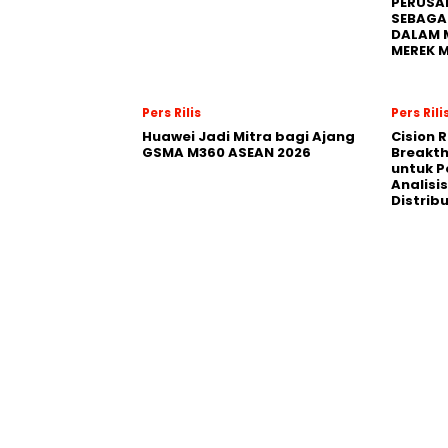
PERUSA
SEBAGA
DALAM 
MEREK 
Pers Rilis
Pers Rili
Huawei Jadi Mitra bagi Ajang
Cision 
GSMA M360 ASEAN 2026
Breakt
untuk 
Analisis
Distrib