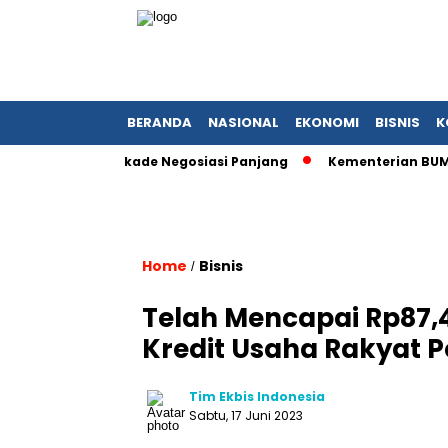
BERANDA
NASIONAL
EKONOMI
BISNIS
K
elah Satu Dekade Negosiasi Panjang
Kementerian BUMN Redef
Home
Bisnis
/
Telah Mencapai Rp87,48
Kredit Usaha Rakyat Pe
Tim Ekbis Indonesia
Sabtu, 17 Juni 2023