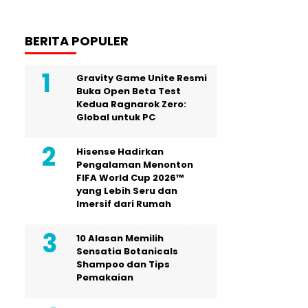
BERITA POPULER
Gravity Game Unite Resmi
Buka Open Beta Test
Kedua Ragnarok Zero:
Global untuk PC
Hisense Hadirkan
Pengalaman Menonton
FIFA World Cup 2026™
yang Lebih Seru dan
Imersif dari Rumah
10 Alasan Memilih
Sensatia Botanicals
Shampoo dan Tips
Pemakaian