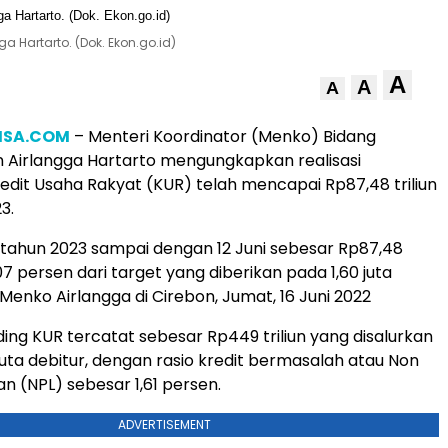
a Hartarto. (Dok. Ekon.go.id)
A
A
A
ISA.COM
– Menteri Koordinator (Menko) Bidang
 Airlangga Hartarto mengungkapkan realisasi
edit Usaha Rakyat (KUR) telah mencapai Rp87,48 triliun
3.
R tahun 2023 sampai dengan 12 Juni sebesar Rp87,48
1,07 persen dari target yang diberikan pada 1,60 juta
 Menko Airlangga di Cirebon, Jumat, 16 Juni 2022
ding KUR tercatat sebesar Rp449 triliun yang disalurkan
juta debitur, dengan rasio kredit bermasalah atau Non
n (NPL) sebesar 1,61 persen.
ADVERTISEMENT