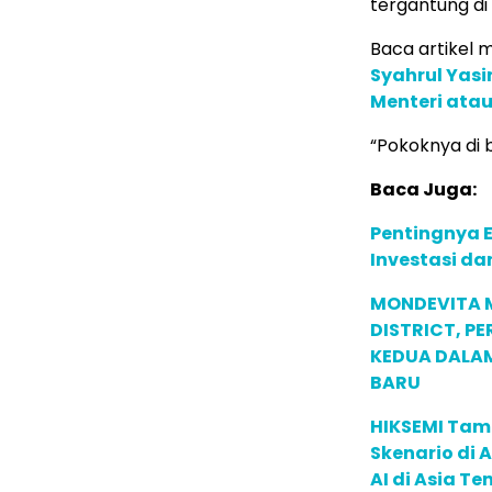
tergantung di
Baca artikel me
Syahrul Yasi
Menteri atau 
“Pokoknya di b
Baca Juga:
Pentingnya E
Investasi da
MONDEVITA 
DISTRICT, P
KEDUA DALA
BARU
HIKSEMI Tam
Skenario di
AI di Asia T