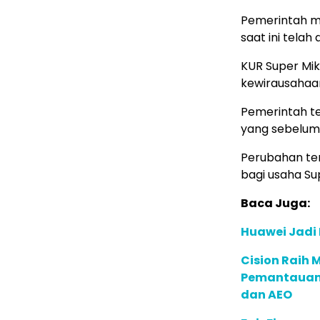
Pemerintah m
saat ini telah
KUR Super Mi
kewirausahaan
Pemerintah t
yang sebelumn
Perubahan te
bagi usaha Su
Baca Juga:
Huawei Jadi
Cision Raih
Pemantauan d
dan AEO