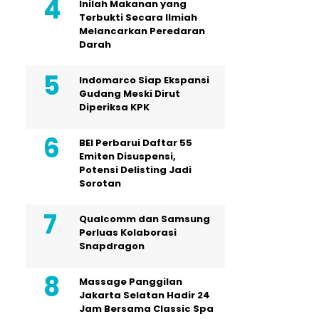
Inilah Makanan yang
Terbukti Secara Ilmiah
Melancarkan Peredaran
Darah
Indomarco Siap Ekspansi
Gudang Meski Dirut
Diperiksa KPK
BEI Perbarui Daftar 55
Emiten Disuspensi,
Potensi Delisting Jadi
Sorotan
Qualcomm dan Samsung
Perluas Kolaborasi
Snapdragon
Massage Panggilan
Jakarta Selatan Hadir 24
Jam Bersama Classic Spa