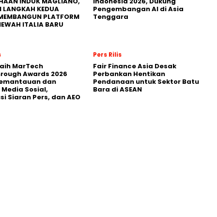
HAAN INDUK MAGLIANO,
Indonesia 2026, Dukung
I LANGKAH KEDUA
Pengembangan AI di Asia
MEMBANGUN PLATFORM
Tenggara
MEWAH ITALIA BARU
s
Pers Rilis
Raih MarTech
Fair Finance Asia Desak
hrough Awards 2026
Perbankan Hentikan
Pemantauan dan
Pendanaan untuk Sektor Batu
 Media Sosial,
Bara di ASEAN
usi Siaran Pers, dan AEO