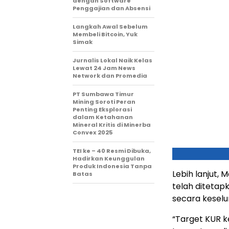
dengan Software
Penggajian dan Absensi
Langkah Awal Sebelum
Membeli Bitcoin, Yuk
Simak
Jurnalis Lokal Naik Kelas
Lewat 24 Jam News
Network dan Promedia
PT Sumbawa Timur
Mining Soroti Peran
Penting Eksplorasi
dalam Ketahanan
Mineral Kritis di Minerba
Convex 2025
TEI ke – 40 Resmi Dibuka,
Hadirkan Keunggulan
Produk Indonesia Tanpa
Lebih lanjut,
Batas
telah diteta
secara keselu
“Target KUR k