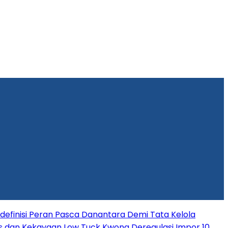
efinisi Peran Pasca Danantara Demi Tata Kelola
s dan Kekayaan Low Tuck Kwong
Deregulasi Impor 10