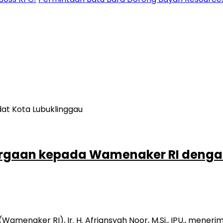
argaan kepada Wamenaker RI denga
amenaker RI), Ir. H. Afriansyah Noor, M.Si., IPU., mene