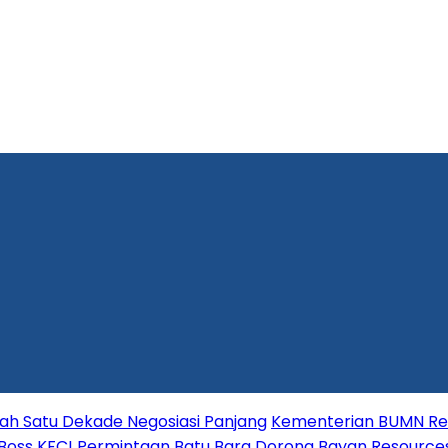
lah Satu Dekade Negosiasi Panjang
Kementerian BUMN Red
 Boss KFC!
Permintaan Batu Bara Dorong Bayan Resource