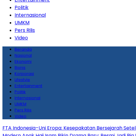
Politik
Internasional
UMKM
Pers Rilis
Video
Beranda
Nasional
Ekonomi
Bisnis
Korporasi
Lifestyle
Entertainment
Politik
Internasional
UMKM
Pers Rilis
Video
FTA Indonesia–Uni Eropa: Kesepakatan Bersejarah Sete
Modern
Anak Haji Isam Bikin Drama Baru: Resmi Jadi Big