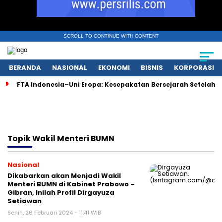
SCROLL TO CONTINUE WITH CONTENT
BERANDA
NASIONAL
EKONOMI
BISNIS
KORPORASI
FTA Indonesia–Uni Eropa: Kesepakatan Bersejarah Setelah 
Topik
Wakil Menteri BUMN
Nasional
Dikabarkan akan Menjadi Wakil
Menteri BUMN di Kabinet Prabowo –
Gibran, Inilah Profil Dirgayuza
Setiawan
Senin, 26 Februari 2024 - 11:41 WIB