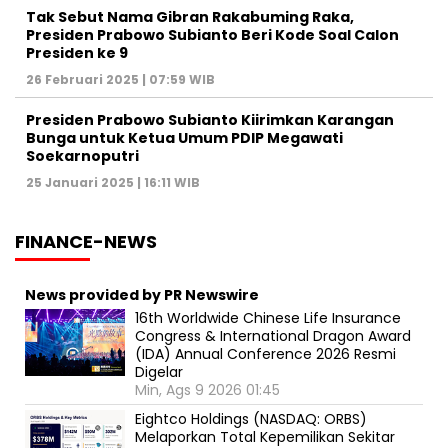
Tak Sebut Nama Gibran Rakabuming Raka,
Presiden Prabowo Subianto Beri Kode Soal Calon
Presiden ke 9
26 Februari 2025 | 07:59 WIB
Presiden Prabowo Subianto Kiirimkan Karangan
Bunga untuk Ketua Umum PDIP Megawati
Soekarnoputri
25 Januari 2025 | 16:11 WIB
FINANCE-NEWS
News provided by PR Newswire
16th Worldwide Chinese Life Insurance
Congress & International Dragon Award
(IDA) Annual Conference 2026 Resmi
Digelar
Min, Ags 9 2026 01:45
Eightco Holdings (NASDAQ: ORBS)
Melaporkan Total Kepemilikan Sekitar