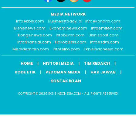
MEDIA NETWORK
Infoekbis.com
Businesstoday.id
Infoekonomi.com
Bisnisnews.com
Ekonominews.com
Infoemiten.com
Kongsinews.com
Infobumn.com
Bisnispost.com
Infofinansial.com
Hallobisnis.com
Infoesdm.com
Mediaemiten.com
Infotelko.com
Ekbisindonesia.com
HOME
HISTORI MEDIA
TIM REDAKSI
KODE ETIK
PEDOMAN MEDIA
HAK JAWAB
KONTAK IKLAN
COPYRIGHT © 2026 EKBISINDONESIA.COM - ALL RIGHTS RESERVED