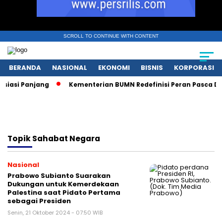
SCROLL TO CONTINUE WITH CONTENT
BERANDA
NASIONAL
EKONOMI
BISNIS
KORPORASI
asi Panjang
Kementerian BUMN Redefinisi Peran Pasca Dana
Topik
Sahabat Negara
Nasional
Prabowo Subianto Suarakan
Dukungan untuk Kemerdekaan
Palestina saat Pidato Pertama
sebagai Presiden
Senin, 21 Oktober 2024 - 07:50 WIB