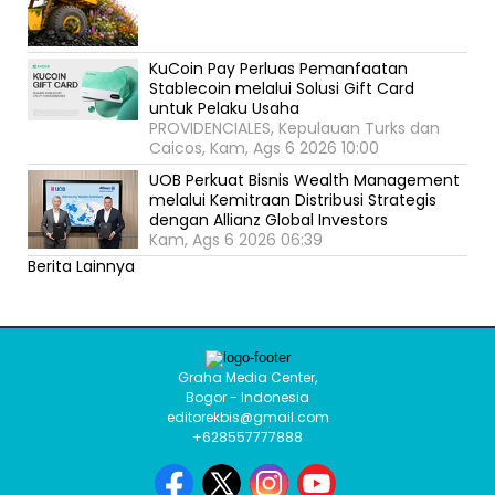
KuCoin Pay Perluas Pemanfaatan
Stablecoin melalui Solusi Gift Card
untuk Pelaku Usaha
PROVIDENCIALES, Kepulauan Turks dan
Caicos, Kam, Ags 6 2026 10:00
UOB Perkuat Bisnis Wealth Management
melalui Kemitraan Distribusi Strategis
dengan Allianz Global Investors
Kam, Ags 6 2026 06:39
Berita Lainnya
Graha Media Center,
Bogor - Indonesia
editorekbis@gmail.com
+628557777888