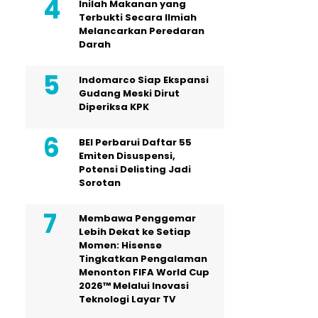
Inilah Makanan yang
Terbukti Secara Ilmiah
Melancarkan Peredaran
Darah
Indomarco Siap Ekspansi
Gudang Meski Dirut
Diperiksa KPK
BEI Perbarui Daftar 55
Emiten Disuspensi,
Potensi Delisting Jadi
Sorotan
Membawa Penggemar
Lebih Dekat ke Setiap
Momen: Hisense
Tingkatkan Pengalaman
Menonton FIFA World Cup
2026™ Melalui Inovasi
Teknologi Layar TV