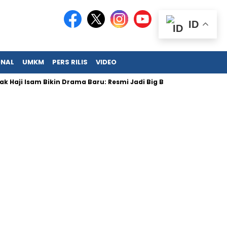
ID
ONAL
UMKM
PERS RILIS
VIDEO
i Isam Bikin Drama Baru: Resmi Jadi Big Boss KFC!
Permintaa