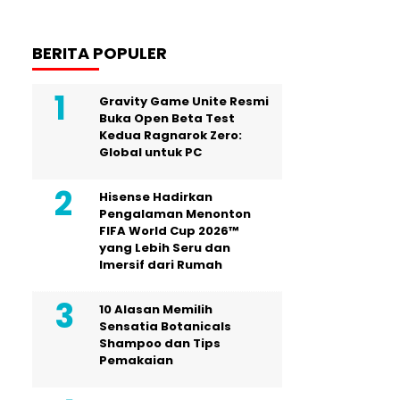
BERITA POPULER
Gravity Game Unite Resmi
Buka Open Beta Test
Kedua Ragnarok Zero:
Global untuk PC
Hisense Hadirkan
Pengalaman Menonton
FIFA World Cup 2026™
yang Lebih Seru dan
Imersif dari Rumah
10 Alasan Memilih
Sensatia Botanicals
Shampoo dan Tips
Pemakaian