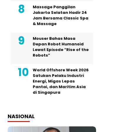
Massage Panggilan
Jakarta Selatan Hadir 24
Jam Bersama Classic Spa
& Massage
Mouser Bahas Masa
Depan Robot Humanoid
Lewat Episode “Rise of the
Robots”
World Offshore Week 2026
Satukan Pelaku Industri
Energi, Migas Lepas
Pantai, dan Maritim Asia
di Singapura
NASIONAL