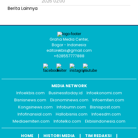
2026 02:00
Berita Lainnya
Graha Media Center,
Bogor - Indonesia
editorekbis@gmail.com
+628557777888
MEDIA NETWORK
Infoekbis.com
Businesstoday.id
Infoekonomi.com
Bisnisnews.com
Ekonominews.com
Infoemiten.com
Kongsinews.com
Infobumn.com
Bisnispost.com
Infofinansial.com
Hallobisnis.com
Infoesdm.com
Mediaemiten.com
Infotelko.com
Ekbisindonesia.com
HOME
HISTORI MEDIA
TIM REDAKSI