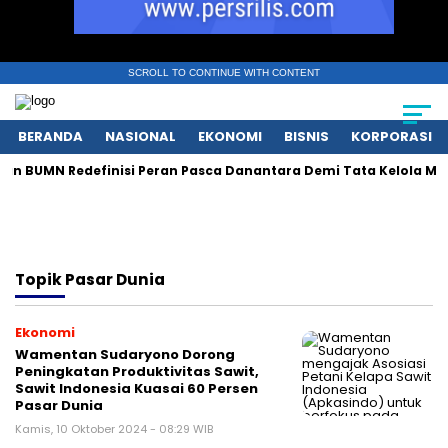
SCROLL TO CONTINUE WITH CONTENT
BERANDA
NASIONAL
EKONOMI
BISNIS
KORPORASI
 BUMN Redefinisi Peran Pasca Danantara Demi Tata Kelola Mode
Topik
Pasar Dunia
Ekonomi
Wamentan Sudaryono Dorong
Peningkatan Produktivitas Sawit,
Sawit Indonesia Kuasai 60 Persen
Pasar Dunia
Kamis, 10 Oktober 2024 - 08:29 WIB