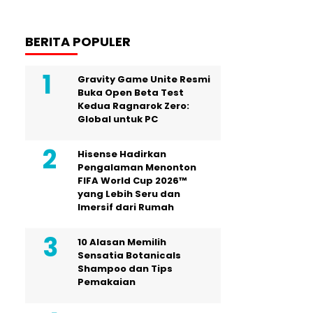
BERITA POPULER
Gravity Game Unite Resmi
Buka Open Beta Test
Kedua Ragnarok Zero:
Global untuk PC
Hisense Hadirkan
Pengalaman Menonton
FIFA World Cup 2026™
yang Lebih Seru dan
Imersif dari Rumah
10 Alasan Memilih
Sensatia Botanicals
Shampoo dan Tips
Pemakaian