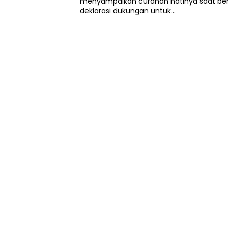
menyampaikan curahan hatinya saat be
deklarasi dukungan untuk…