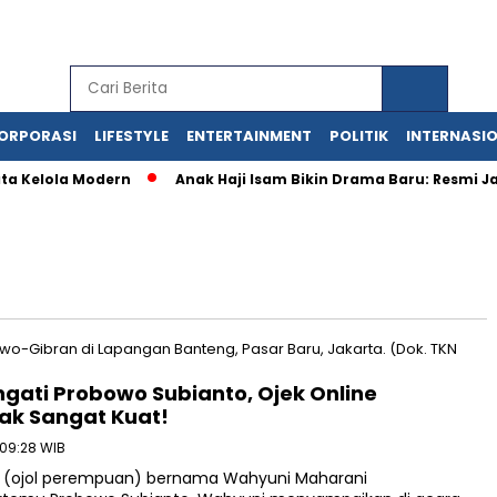
ORPORASI
LIFESTYLE
ENTERTAINMENT
POLITIK
INTERNASI
ola Modern
Anak Haji Isam Bikin Drama Baru: Resmi Jadi Big
ati Probowo Subianto, Ojek Online
ak Sangat Kuat!
 09:28 WIB
l’ (ojol perempuan) bernama Wahyuni Maharani