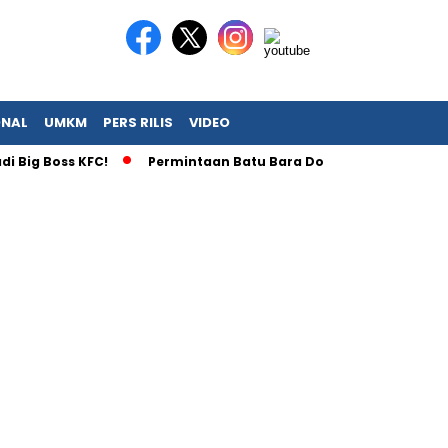
ONAL
UMKM
PERS RILIS
VIDEO
 Boss KFC!
Permintaan Batu Bara Dorong Bayan Resources 