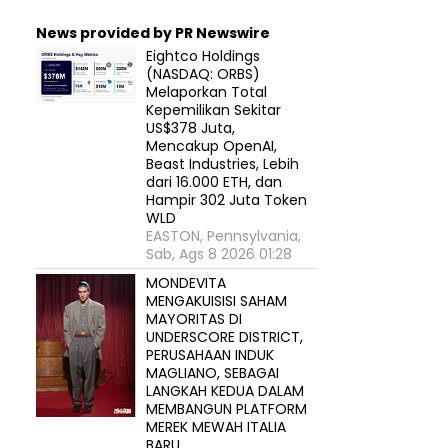
News provided by PR Newswire
Eightco Holdings
(NASDAQ: ORBS)
Melaporkan Total
Kepemilikan Sekitar
US$378 Juta,
Mencakup OpenAI,
Beast Industries, Lebih
dari 16.000 ETH, dan
Hampir 302 Juta Token
WLD
EASTON, Pennsylvania,
Sab, Ags 8 2026 01:28
MONDEVITA
MENGAKUISISI SAHAM
MAYORITAS DI
UNDERSCORE DISTRICT,
PERUSAHAAN INDUK
MAGLIANO, SEBAGAI
LANGKAH KEDUA DALAM
MEMBANGUN PLATFORM
MEREK MEWAH ITALIA
BARU