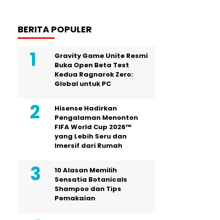
BERITA POPULER
Gravity Game Unite Resmi
Buka Open Beta Test
Kedua Ragnarok Zero:
Global untuk PC
Hisense Hadirkan
Pengalaman Menonton
FIFA World Cup 2026™
yang Lebih Seru dan
Imersif dari Rumah
10 Alasan Memilih
Sensatia Botanicals
Shampoo dan Tips
Pemakaian