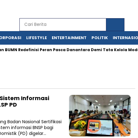
ORPORASI
LIFESTYLE
ENTERTAINMENT
POLITIK
INTERNASI
N Redefinisi Peran Pasca Danantara Demi Tata Kelola Modern
Sistem Informasi
LSP PD
g Badan Nasional Sertifikasi
istem informasi BNSP bagi
Domistik (PD) digelar…