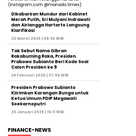
Dikabarkan Mundur dari Kabinet
Merah Putih, Sri Mulyani Indrawati
dan Airlangga Hartarto Langsung
Klarifikasi
20 Maret 2025 | 08:36 WIB
Tak Sebut Nama Gibran
Rakabuming Raka, Presiden
Prabowo Subianto Beri Kode Soal
Calon Presiden ke 9
26 Februari 2025 | 07:59 WIB
Presiden Prabowo Subianto
Kiirimkan Karangan Bunga untuk
Ketua Umum PDIP Megawati
Soekarnoputri
25 Januari 2025 | 16:11 WIB
FINANCE-NEWS