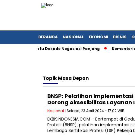
BERANDA
NASIONAL
EKONOMI
BISNIS
K
ah Setelah Satu Dekade Negosiasi Panjang
Kementerian BUM
Topik
Masa Depan
BNSP: Pelatihan Implementasi 
Dorong Aksesibilitas Layanan 
Nasional
| Selasa, 23 April 2024 - 17:02 WIB
EKBISINDONESIA.COM – Bertempat di Gedun
Profesi (BNSP), pelatihan implementasi s
Lembaga Sertifikasi Profesi (LSP) Pekerja 