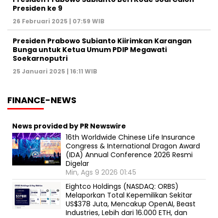
Presiden ke 9
26 Februari 2025 | 07:59 WIB
Presiden Prabowo Subianto Kiirimkan Karangan
Bunga untuk Ketua Umum PDIP Megawati
Soekarnoputri
25 Januari 2025 | 16:11 WIB
FINANCE-NEWS
News provided by PR Newswire
16th Worldwide Chinese Life Insurance
Congress & International Dragon Award
(IDA) Annual Conference 2026 Resmi
Digelar
Min, Ags 9 2026 01:45
Eightco Holdings (NASDAQ: ORBS)
Melaporkan Total Kepemilikan Sekitar
US$378 Juta, Mencakup OpenAI, Beast
Industries, Lebih dari 16.000 ETH, dan