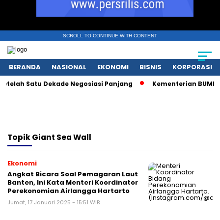
SCROLL TO CONTINUE WITH CONTENT
BERANDA
NASIONAL
EKONOMI
BISNIS
KORPORASI
etelah Satu Dekade Negosiasi Panjang
Kementerian BUMN Red
Topik
Giant Sea Wall
Ekonomi
Angkat Bicara Soal Pemagaran Laut
Banten, Ini Kata Menteri Koordinator
Perekonomian Airlangga Hartarto
Jumat, 17 Januari 2025 - 15:51 WIB