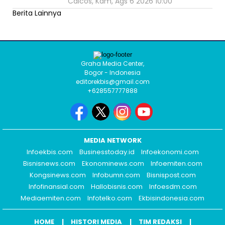
Caicos, Kam, Ags 6 2026 10:00
Berita Lainnya
Graha Media Center,
Bogor - Indonesia
editorekbis@gmail.com
+628557777888
MEDIA NETWORK
Infoekbis.com
Businesstoday.id
Infoekonomi.com
Bisnisnews.com
Ekonominews.com
Infoemiten.com
Kongsinews.com
Infobumn.com
Bisnispost.com
Infofinansial.com
Hallobisnis.com
Infoesdm.com
Mediaemiten.com
Infotelko.com
Ekbisindonesia.com
HOME
HISTORI MEDIA
TIM REDAKSI