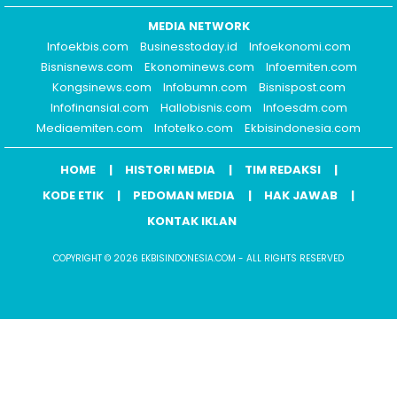
MEDIA NETWORK
Infoekbis.com
Businesstoday.id
Infoekonomi.com
Bisnisnews.com
Ekonominews.com
Infoemiten.com
Kongsinews.com
Infobumn.com
Bisnispost.com
Infofinansial.com
Hallobisnis.com
Infoesdm.com
Mediaemiten.com
Infotelko.com
Ekbisindonesia.com
HOME
HISTORI MEDIA
TIM REDAKSI
KODE ETIK
PEDOMAN MEDIA
HAK JAWAB
KONTAK IKLAN
COPYRIGHT © 2026 EKBISINDONESIA.COM - ALL RIGHTS RESERVED