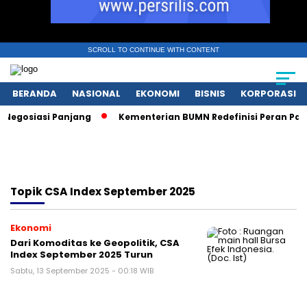
SCROLL TO CONTINUE WITH CONTENT
BERANDA
NASIONAL
EKONOMI
BISNIS
KORPORASI
egosiasi Panjang
Kementerian BUMN Redefinisi Peran Pasca
Topik
CSA Index September 2025
Ekonomi
Dari Komoditas ke Geopolitik, CSA
Index September 2025 Turun
Sabtu, 13 September 2025 - 00:18 WIB