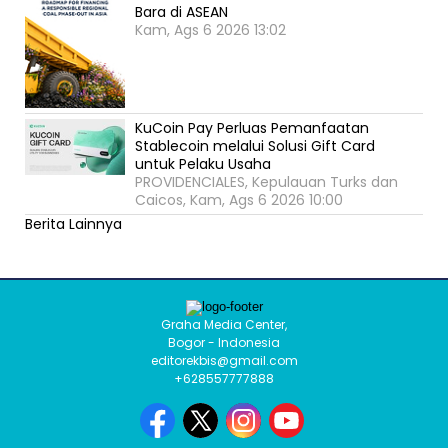
Bara di ASEAN
Kam, Ags 6 2026 13:02
KuCoin Pay Perluas Pemanfaatan
Stablecoin melalui Solusi Gift Card
untuk Pelaku Usaha
PROVIDENCIALES, Kepulauan Turks dan
Caicos, Kam, Ags 6 2026 10:00
Berita Lainnya
Graha Media Center,
Bogor - Indonesia
editorekbis@gmail.com
+628557777888