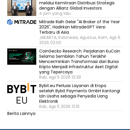
melalui Kemitraan Distribusi Strategis
dengan Allianz Global Investors
4 jam yang lalu
Mitrade Raih Gelar "AI Broker of the Year
2026", Hadirkan MitradeGPT Versi
Terbaru di Asia
JAKARTA, Indonesia, Agustus, Kam, Ags 6
2026 02:00
CoinGecko Research: Perjalanan KuCoin
Selama Sembilan Tahun Terakhir
Mencerminkan Transformasi dari Bursa
Kripto Menjadi Infrastruktur Aset Digital
yang Tepercaya
Rab, Ags 5 2026 13:38
Bybit.eu Perluas Layanan di Eropa
setelah Bybit Payments GmbH Kantongi
Izin Usaha sebagai Penyedia Uang
Elektronik
Rab, Ags 5 2026 13:15
Berita Lainnya