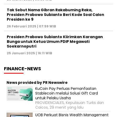
Tak Sebut Nama Gibran Rakabuming Raka,
Presiden Prabowo Subianto Beri Kode Soal Calon
Presiden ke 9
26 Februari 2025 | 07:59 WIB
Presiden Prabowo Subianto Kiirimkan Karangan
Bunga untuk Ketua Umum PDIP Megawati
Soekarnoputri
25 Januari 2025 | 16:11 WIB
FINANCE-NEWS
News provided by PR Newswire
KuCoin Pay Perluas Pemanfaatan
Stablecoin melalui Solusi Gift Card
untuk Pelaku Usaha
PROVIDENCIALES, Kepulauan Turks dan
Caicos, 29 menit yang lalu
UOB Perkuat Bisnis Wealth Management