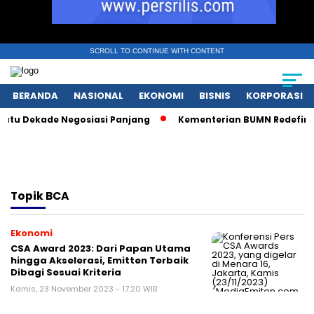
SCROLL TO CONTINUE WITH CONTENT
BERANDA
NASIONAL
EKONOMI
BISNIS
KORPORASI
atu Dekade Negosiasi Panjang
Kementerian BUMN Redefinisi 
Topik
BCA
Ekonomi
CSA Award 2023: Dari Papan Utama
hingga Akselerasi, Emitten Terbaik
Dibagi Sesuai Kriteria
Kamis, 23 November 2023 - 17:20 WIB