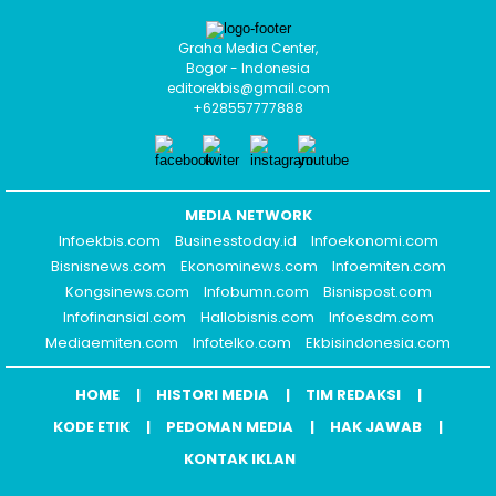
Graha Media Center,
Bogor - Indonesia
editorekbis@gmail.com
+628557777888
MEDIA NETWORK
Infoekbis.com
Businesstoday.id
Infoekonomi.com
Bisnisnews.com
Ekonominews.com
Infoemiten.com
Kongsinews.com
Infobumn.com
Bisnispost.com
Infofinansial.com
Hallobisnis.com
Infoesdm.com
Mediaemiten.com
Infotelko.com
Ekbisindonesia.com
HOME
HISTORI MEDIA
TIM REDAKSI
KODE ETIK
PEDOMAN MEDIA
HAK JAWAB
KONTAK IKLAN