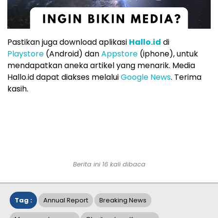
Pastikan juga download aplikasi
Hallo.id
di
Playstore
(Android) dan
Appstore
(iphone), untuk
mendapatkan aneka artikel yang menarik. Media
Hallo.id dapat diakses melalui
Google News
. Terima
kasih.
Berita ini 16 kali dibaca
Tag :
Annual Report
Breaking News