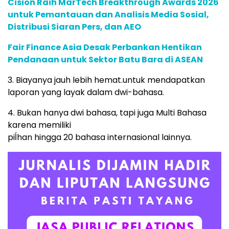
Cision Raih MarTech Breakthrough Awards 2026
untuk Pemantauan dan Analisis Media Sosial,
Distribusi Siaran Pers, dan AEO
Fair Finance Asia Desak Perbankan Hentikan
Pendanaan untuk Sektor Batu Bara di ASEAN
3. Biayanya jauh lebih hemat.untuk mendapatkan
laporan yang layak dalam dwi-bahasa.
4. Bukan hanya dwi bahasa, tapi juga Multi Bahasa
karena memiliki
piĺhan hingga 20 bahasa internasional lainnya.