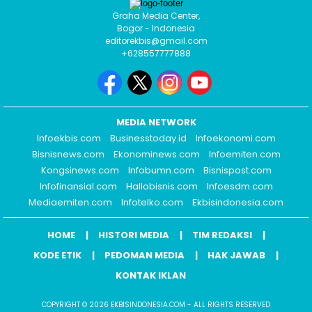
Graha Media Center,
Bogor - Indonesia
editorekbis@gmail.com
+628557777888
MEDIA NETWORK
Infoekbis.com
Businesstoday.id
Infoekonomi.com
Bisnisnews.com
Ekonominews.com
Infoemiten.com
Kongsinews.com
Infobumn.com
Bisnispost.com
Infofinansial.com
Hallobisnis.com
Infoesdm.com
Mediaemiten.com
Infotelko.com
Ekbisindonesia.com
HOME
HISTORI MEDIA
TIM REDAKSI
KODE ETIK
PEDOMAN MEDIA
HAK JAWAB
KONTAK IKLAN
COPYRIGHT © 2026 EKBISINDONESIA.COM - ALL RIGHTS RESERVED