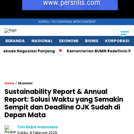
SCROLL TO CONTINUE WITH CONTENT
BERANDA
NASIONAL
EKONOMI
BISNIS
KORPORASI
de Negosiasi Panjang
Kementerian BUMN Redefinisi Peran P
/
Home
Ekonomi
Sustainability Report & Annual
Report: Solusi Waktu yang Semakin
Sempit dan Deadline OJK Sudah di
Depan Mata
Tim Ekbis Indonesia
Sabtu, 8 Februari 2025