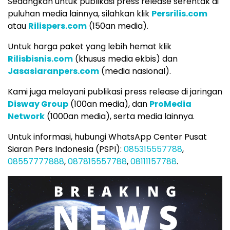
Sedangkan untuk publikasi press release serentak di
puluhan media lainnya, silahkan klik
Persrilis.com
atau
Rilispers.com
(150an media).
Untuk harga paket yang lebih hemat klik
Rilisbisnis.com
(khusus media ekbis) dan
Jasasiaranpers.com
(media nasional).
Kami juga melayani publikasi press release di jaringan
Disway Group
(100an media), dan
ProMedia
Network
(1000an media), serta media lainnya.
Untuk informasi, hubungi WhatsApp Center Pusat
Siaran Pers Indonesia (PSPI):
085315557788
,
08557777888
,
087815557788
,
08111157788
.