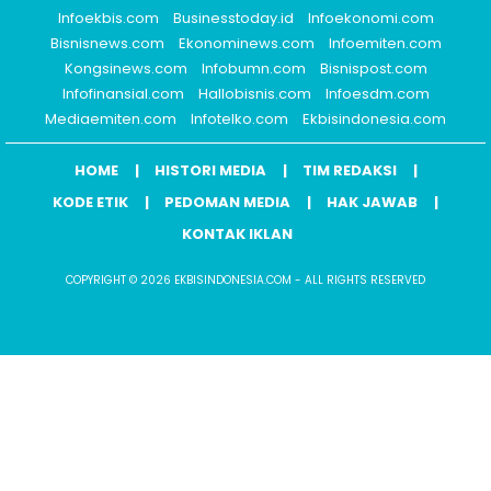
Infoekbis.com
Businesstoday.id
Infoekonomi.com
Bisnisnews.com
Ekonominews.com
Infoemiten.com
Kongsinews.com
Infobumn.com
Bisnispost.com
Infofinansial.com
Hallobisnis.com
Infoesdm.com
Mediaemiten.com
Infotelko.com
Ekbisindonesia.com
HOME
HISTORI MEDIA
TIM REDAKSI
KODE ETIK
PEDOMAN MEDIA
HAK JAWAB
KONTAK IKLAN
COPYRIGHT © 2026 EKBISINDONESIA.COM - ALL RIGHTS RESERVED