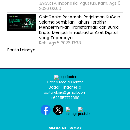
JAKARTA, Indonesia, Agustus, Kam, Ags 6
2026 02:00
CoinGecko Research: Perjalanan KuCoin
Selama Sembilan Tahun Terakhir
Mencerminkan Transformasi dari Bursa
Kripto Menjadi Infrastruktur Aset Digital
yang Tepercaya
Rab, Ags 5 2026 13:38
Berita Lainnya
Graha Media Center,
Bogor - Indonesia
editorekbis@gmail.com
+628557777888
MEDIA NETWORK