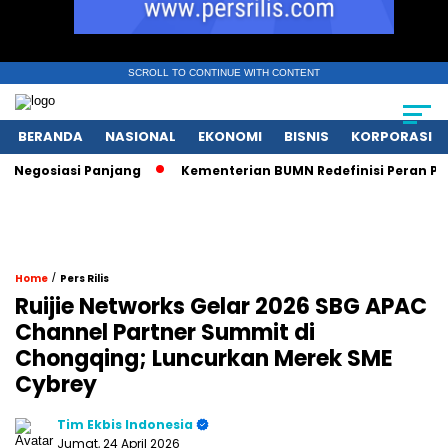
SCROLL TO CONTINUE WITH CONTENT
BERANDA
NASIONAL
EKONOMI
BISNIS
KORPORASI
osiasi Panjang
Kementerian BUMN Redefinisi Peran Pasca 
/
Home
Pers Rilis
Ruijie Networks Gelar 2026 SBG APAC
Channel Partner Summit di
Chongqing; Luncurkan Merek SME
Cybrey
Tim Ekbis Indonesia
Jumat, 24 April 2026