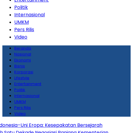
Politik
Internasional
UMKM
Pers Rilis
Video
Beranda
Nasional
Ekonomi
Bisnis
Korporasi
Lifestyle
Entertainment
Politik
Internasional
UMKM
Pers Rilis
Video
ia–Uni Eropa: Kesepakatan Bersejarah
u Dekade Negosiasi Panjang
Kementerian