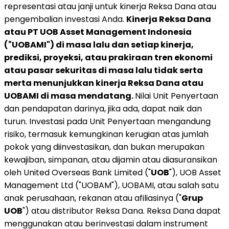
representasi atau janji untuk kinerja Reksa Dana atau
pengembalian investasi Anda.
Kinerja Reksa Dana
atau PT UOB Asset Management Indonesia
("UOBAMI") di masa lalu dan setiap kinerja,
prediksi, proyeksi, atau prakiraan tren ekonomi
atau pasar sekuritas di masa lalu tidak serta
merta menunjukkan kinerja Reksa Dana atau
UOBAMI di masa mendatang.
Nilai Unit Penyertaan
dan pendapatan darinya, jika ada, dapat naik dan
turun. Investasi pada Unit Penyertaan mengandung
risiko, termasuk kemungkinan kerugian atas jumlah
pokok yang diinvestasikan, dan bukan merupakan
kewajiban, simpanan, atau dijamin atau diasuransikan
oleh United Overseas Bank Limited ("
UOB
"), UOB Asset
Management Ltd ("UOBAM"), UOBAMI, atau salah satu
anak perusahaan, rekanan atau afiliasinya ("
Grup
UOB
") atau distributor Reksa Dana. Reksa Dana dapat
menggunakan atau berinvestasi dalam instrument