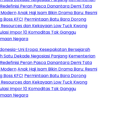
nisi Peran Pasca Danantara Demi Tata
rn
Anak Haji Isam Bikin Drama Baru: Resmi
s KFC!
Permintaan Batu Bara Dorong
urces dan Kekayaan Low Tuck Kwong
Impor 10 Komoditas Tak Ganggu
 Negara
ia–Uni Eropa: Kesepakatan Bersejarah
u Dekade Negosiasi Panjang
Kementerian
nisi Peran Pasca Danantara Demi Tata
rn
Anak Haji Isam Bikin Drama Baru: Resmi
s KFC!
Permintaan Batu Bara Dorong
urces dan Kekayaan Low Tuck Kwong
Impor 10 Komoditas Tak Ganggu
 Negara