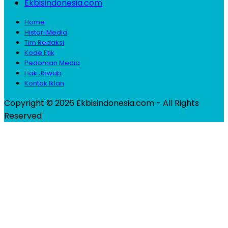
Ekbisindonesia.com
Home
Histori Media
Tim Redaksi
Kode Etik
Pedoman Media
Hak Jawab
Kontak Iklan
Copyright © 2026 Ekbisindonesia.com - All Rights
Reserved