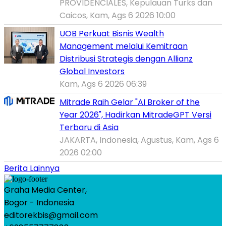
PROVIDENCIALES, Kepulauan Turks dan
Caicos, Kam, Ags 6 2026 10:00
UOB Perkuat Bisnis Wealth
Management melalui Kemitraan
Distribusi Strategis dengan Allianz
Global Investors
Kam, Ags 6 2026 06:39
Mitrade Raih Gelar "AI Broker of the
Year 2026", Hadirkan MitradeGPT Versi
Terbaru di Asia
JAKARTA, Indonesia, Agustus, Kam, Ags 6
2026 02:00
Berita Lainnya
Graha Media Center,
Bogor - Indonesia
editorekbis@gmail.com