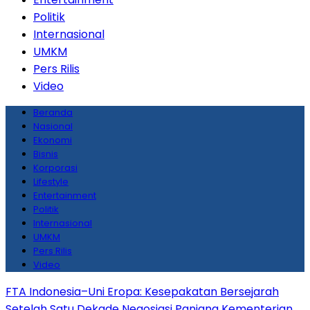
Politik
Internasional
UMKM
Pers Rilis
Video
Beranda
Nasional
Ekonomi
Bisnis
Korporasi
Lifestyle
Entertainment
Politik
Internasional
UMKM
Pers Rilis
Video
FTA Indonesia–Uni Eropa: Kesepakatan Bersejarah
Setelah Satu Dekade Negosiasi Panjang
Kementerian