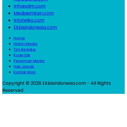
Infoesdm.com
Mediaemiten.com
Infotelko.com
Ekbisindonesia.com
Home
Histori Media
Tim Redaksi
Kode Etik
Pedoman Media
Hak Jawab
Kontak Iklan
Copyright © 2026 Ekbisindonesia.com - All Rights
Reserved