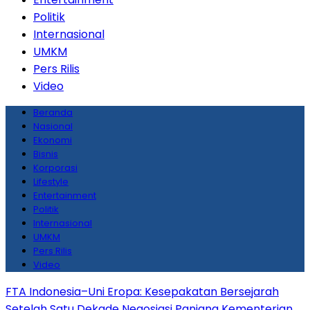
Politik
Internasional
UMKM
Pers Rilis
Video
Beranda
Nasional
Ekonomi
Bisnis
Korporasi
Lifestyle
Entertainment
Politik
Internasional
UMKM
Pers Rilis
Video
FTA Indonesia–Uni Eropa: Kesepakatan Bersejarah
Setelah Satu Dekade Negosiasi Panjang
Kementerian