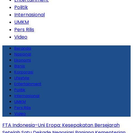
Politik
Internasional
UMKM
Pers Rilis
Video
Beranda
Nasional
Ekonomi
Bisnis
Korporasi
Lifestyle
Entertainment
Politik
Internasional
UMKM
Pers Rilis
Video
FTA Indonesia–Uni Eropa: Kesepakatan Bersejarah
Setelah Satu Dekade Negosiasi Panjang
Kementerian