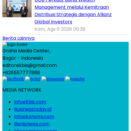
Management melalui Kemitraan
Distribusi Strategis dengan Allianz
Global Investors
Kam, Ags 6 2026 06:39
Berita Lainnya
Graha Media Center,
Bogor - Indonesia
editorekbis@gmail.com
+628557777888
MEDIA NETWORK
Infoekbis.com
Businesstoday.id
Infoekonomi.com
Bisnisnews.com