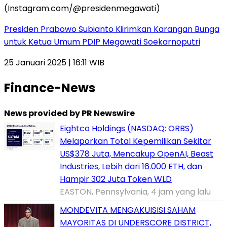
Presiden Prabowo Subianto Kiirimkan Karangan Bunga
untuk Ketua Umum PDIP Megawati Soekarnoputri
25 Januari 2025 | 16:11 WIB
Finance-News
News provided by PR Newswire
Eightco Holdings (NASDAQ: ORBS)
Melaporkan Total Kepemilikan Sekitar
US$378 Juta, Mencakup OpenAI, Beast
Industries, Lebih dari 16.000 ETH, dan
Hampir 302 Juta Token WLD
EASTON, Pennsylvania, 4 jam yang lalu
MONDEVITA MENGAKUISISI SAHAM
MAYORITAS DI UNDERSCORE DISTRICT,