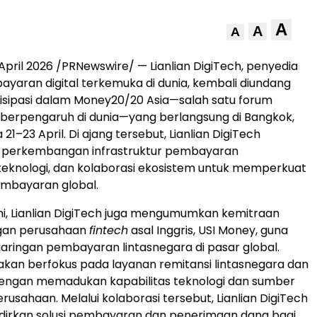
A
A
A
pril 2026 /PRNewswire/ — Lianlian DigiTech, penyedia
yaran digital terkemuka di dunia, kembali diundang
isipasi dalam Money20/20 Asia—salah satu forum
 berpengaruh di dunia—yang berlangsung di Bangkok,
 21–23 April. Di ajang tersebut, Lianlian DigiTech
perkembangan infrastruktur pembayaran
 teknologi, dan kolaborasi ekosistem untuk memperkuat
embayaran global.
ni, Lianlian DigiTech juga mengumumkan kemitraan
ngan perusahaan
fintech
asal Inggris, USI Money, guna
ringan pembayaran lintasnegara di pasar global.
i akan berfokus pada layanan remitansi lintasnegara dan
dengan memadukan kapabilitas teknologi dan sumber
usahaan. Melalui kolaborasi tersebut, Lianlian DigiTech
irkan solusi pembayaran dan penerimaan dana bagi