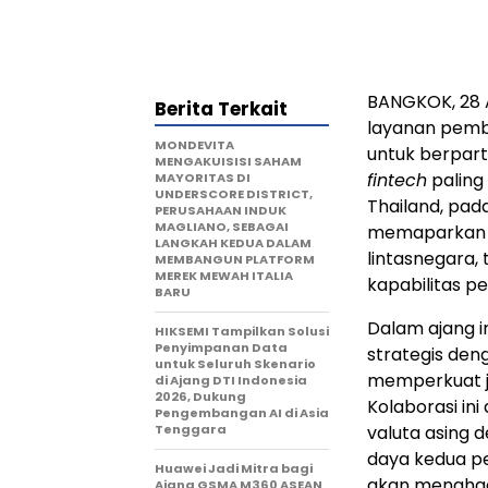
BANGKOK, 28 A
Berita Terkait
layanan pemba
MONDEVITA
untuk berpart
MENGAKUISISI SAHAM
fintech
paling
MAYORITAS DI
UNDERSCORE DISTRICT,
Thailand, pada
PERUSAHAAN INDUK
MAGLIANO, SEBAGAI
memaparkan 
LANGKAH KEDUA DALAM
lintasnegara,
MEMBANGUN PLATFORM
MEREK MEWAH ITALIA
kapabilitas p
BARU
Dalam ajang i
HIKSEMI Tampilkan Solusi
Penyimpanan Data
strategis de
untuk Seluruh Skenario
memperkuat ja
di Ajang DTI Indonesia
2026, Dukung
Kolaborasi in
Pengembangan AI di Asia
Tenggara
valuta asing 
daya kedua per
Huawei Jadi Mitra bagi
akan menghad
Ajang GSMA M360 ASEAN