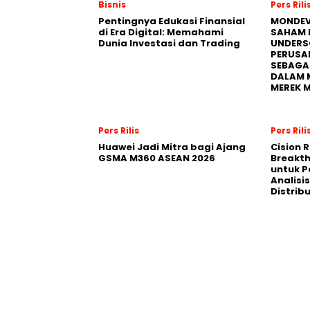
Bisnis
Pers Rili
Pentingnya Edukasi Finansial
MONDEV
di Era Digital: Memahami
SAHAM 
Dunia Investasi dan Trading
UNDERS
PERUSA
SEBAGA
DALAM 
MEREK 
Pers Rilis
Pers Rili
Huawei Jadi Mitra bagi Ajang
Cision 
GSMA M360 ASEAN 2026
Breakt
untuk 
Analisis
Distrib