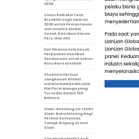
2026
pelaku bisnis 
biaya sehingg
Cision Raih MarTech
Breakthrough Awards
menyederhanak
2026 untuk Pemantauan
dan Analisis Media
Pada saat ya
Sosial, Distribusi Siaran
Pers, dan AEO
LianLian Glob
LianLian Globa
Fair Finance Asia Desak
Perbankan Hentikan
panel. Kedua
Pendanaan untuk Sektor
industri seka
Batu Bara di ASEAN
menyelaraska
Shueisha Perluas
Jangkauan Global
melalui MANGA MILLION,
Platform Manga yang
Tersedia dalam 100
Bahasa
Haier Gandeng AO 1 Point
Slam, Buka Peluang bagi
Petenis Komunitas
Tampil di Ajang Grand
Slam
SUS ENVIRONMENT Raih