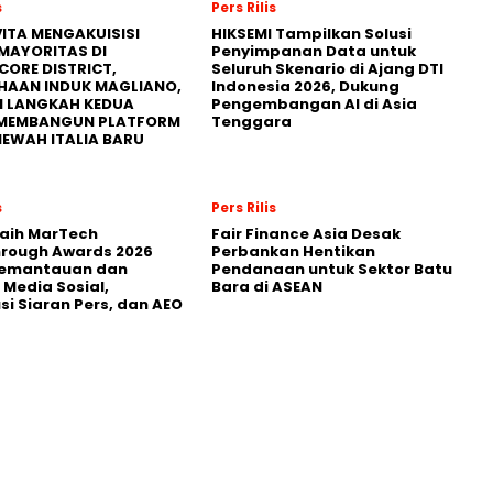
s
Pers Rilis
ITA MENGAKUISISI
HIKSEMI Tampilkan Solusi
MAYORITAS DI
Penyimpanan Data untuk
CORE DISTRICT,
Seluruh Skenario di Ajang DTI
HAAN INDUK MAGLIANO,
Indonesia 2026, Dukung
I LANGKAH KEDUA
Pengembangan AI di Asia
MEMBANGUN PLATFORM
Tenggara
MEWAH ITALIA BARU
s
Pers Rilis
Raih MarTech
Fair Finance Asia Desak
hrough Awards 2026
Perbankan Hentikan
Pemantauan dan
Pendanaan untuk Sektor Batu
 Media Sosial,
Bara di ASEAN
usi Siaran Pers, dan AEO