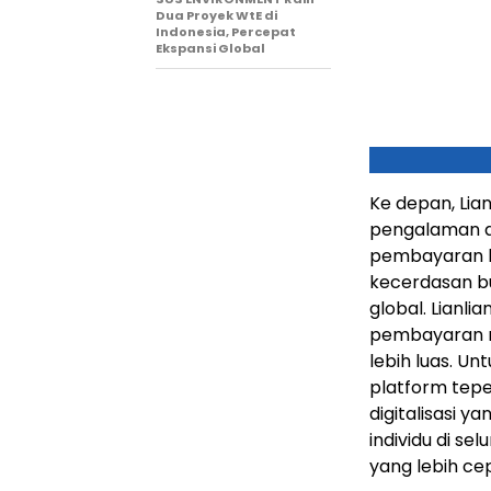
Dua Proyek WtE di
Indonesia, Percepat
Ekspansi Global
Ke depan, Lia
pengalaman d
pembayaran l
kecerdasan b
global. Lianli
pembayaran me
lebih luas. Un
platform tepe
digitalisasi 
individu di s
yang lebih cep