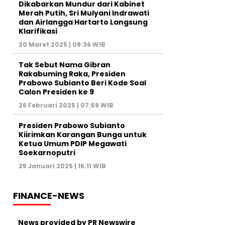
Dikabarkan Mundur dari Kabinet
Merah Putih, Sri Mulyani Indrawati
dan Airlangga Hartarto Langsung
Klarifikasi
20 Maret 2025 | 08:36 WIB
Tak Sebut Nama Gibran
Rakabuming Raka, Presiden
Prabowo Subianto Beri Kode Soal
Calon Presiden ke 9
26 Februari 2025 | 07:59 WIB
Presiden Prabowo Subianto
Kiirimkan Karangan Bunga untuk
Ketua Umum PDIP Megawati
Soekarnoputri
25 Januari 2025 | 16:11 WIB
FINANCE-NEWS
News provided by PR Newswire