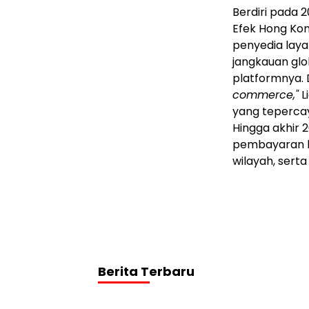
Berdiri pada
Efek Hong Kon
penyedia laya
jangkauan glo
platformnya.
commerce,"
L
yang tepercay
Hingga akhir 
pembayaran l
wilayah, serta
Berita Terbaru