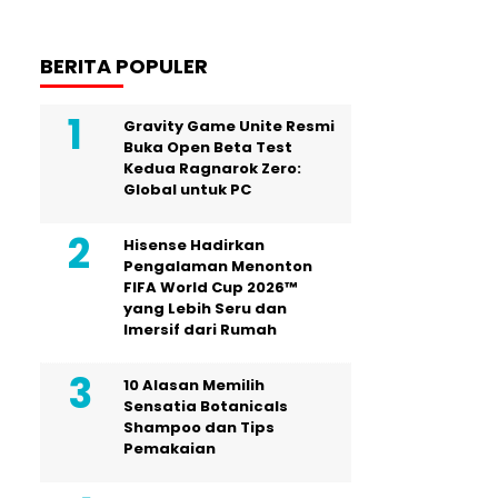
BERITA POPULER
Gravity Game Unite Resmi
Buka Open Beta Test
Kedua Ragnarok Zero:
Global untuk PC
Hisense Hadirkan
Pengalaman Menonton
FIFA World Cup 2026™
yang Lebih Seru dan
Imersif dari Rumah
10 Alasan Memilih
Sensatia Botanicals
Shampoo dan Tips
Pemakaian