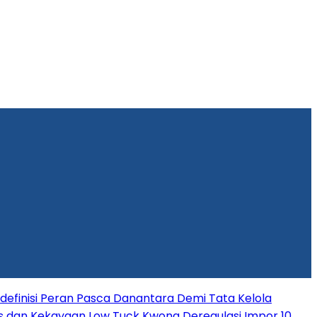
efinisi Peran Pasca Danantara Demi Tata Kelola
s dan Kekayaan Low Tuck Kwong
Deregulasi Impor 10