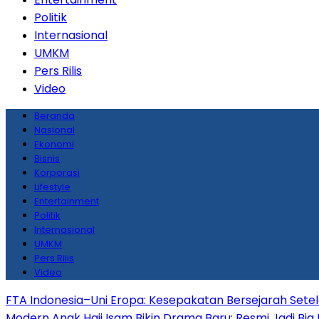
Politik
Internasional
UMKM
Pers Rilis
Video
Beranda
Nasional
Ekonomi
Bisnis
Korporasi
Lifestyle
Entertainment
Politik
Internasional
UMKM
Pers Rilis
Video
FTA Indonesia–Uni Eropa: Kesepakatan Bersejarah Sete
Modern
Anak Haji Isam Bikin Drama Baru: Resmi Jadi Big