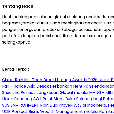
Tentang Hach
Hach adalah perusahaan global di bidang analisis dan 
bagi masyarakat dunia. Hach meningkatkan analisis air
pangan, energi, dan produksi. Sebagai perusahaan ope
portofolio lengkap berisi analitik air dan solusi berag
selengkapnya.
Berita Terkait
Cision Raih MarTech Breakthrough Awards 2026 untuk Pem
Fair Finance Asia Desak Perbankan Hentikan Pendanaan
Shueisha Perluas Jangkauan Global melalui MANGA MILL
Haier Gandeng AO 1 Point Slam, Buka Peluang bagi Pete
SUS ENVIRONMENT Raih Dua Proyek WtE di Indonesia, Pe
UOB Perkuat Bisnis Wealth Management melalui Kemitraan