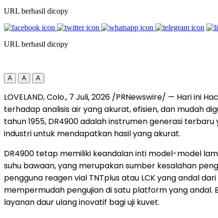
URL berhasil dicopy
URL berhasil dicopy
A
A
A
LOVELAND, Colo.
,
7 Juli, 2026
/PRNewswire/ — Hari ini H
terhadap analisis air yang akurat, efisien, dan mudah 
tahun 1955, DR4900 adalah instrumen generasi terbaru
industri untuk mendapatkan hasil yang akurat.
DR4900 tetap memiliki keandalan inti model-model lama 
suhu bawaan, yang merupakan sumber kesalahan penguku
pengguna reagen vial TNTplus atau LCK yang andal dar
mempermudah pengujian di satu platform yang andal. B
layanan daur ulang inovatif bagi uji kuvet.