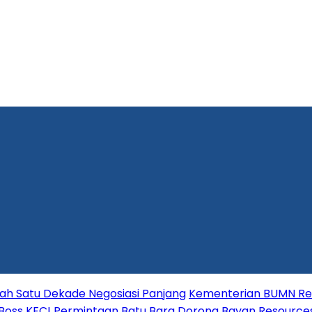
lah Satu Dekade Negosiasi Panjang
Kementerian BUMN Red
 Boss KFC!
Permintaan Batu Bara Dorong Bayan Resource