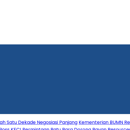
lah Satu Dekade Negosiasi Panjang
Kementerian BUMN Red
 Boss KFC!
Permintaan Batu Bara Dorong Bayan Resource