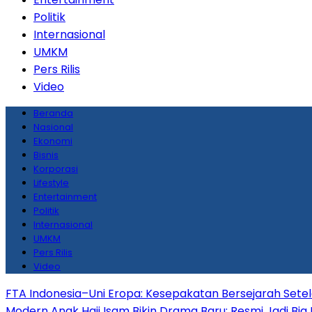
Politik
Internasional
UMKM
Pers Rilis
Video
Beranda
Nasional
Ekonomi
Bisnis
Korporasi
Lifestyle
Entertainment
Politik
Internasional
UMKM
Pers Rilis
Video
FTA Indonesia–Uni Eropa: Kesepakatan Bersejarah Sete
Modern
Anak Haji Isam Bikin Drama Baru: Resmi Jadi Big