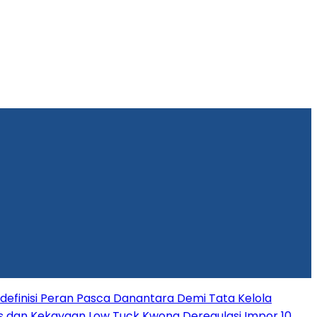
efinisi Peran Pasca Danantara Demi Tata Kelola
s dan Kekayaan Low Tuck Kwong
Deregulasi Impor 10