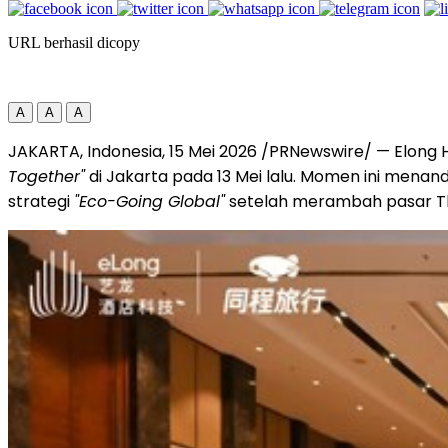
URL berhasil dicopy
A
A
A
JAKARTA, Indonesia, 15 Mei 2026 /PRNewswire/ — Elong 
Together"
di Jakarta pada 13 Mei lalu. Momen ini mena
strategi
"Eco-Going Global"
setelah merambah pasar Th