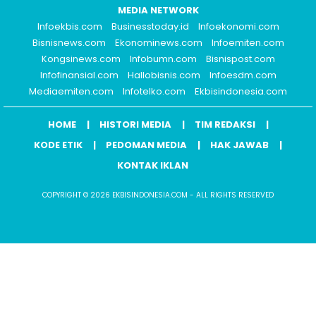
MEDIA NETWORK
Infoekbis.com
Businesstoday.id
Infoekonomi.com
Bisnisnews.com
Ekonominews.com
Infoemiten.com
Kongsinews.com
Infobumn.com
Bisnispost.com
Infofinansial.com
Hallobisnis.com
Infoesdm.com
Mediaemiten.com
Infotelko.com
Ekbisindonesia.com
HOME
HISTORI MEDIA
TIM REDAKSI
KODE ETIK
PEDOMAN MEDIA
HAK JAWAB
KONTAK IKLAN
COPYRIGHT © 2026 EKBISINDONESIA.COM - ALL RIGHTS RESERVED