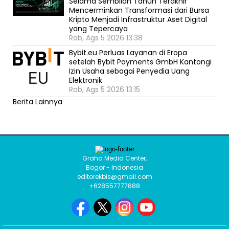
Selama Sembilan Tahun Terakhir
Mencerminkan Transformasi dari Bursa
Kripto Menjadi Infrastruktur Aset Digital
yang Tepercaya
Rab, Ags 5 2026 13:38
Bybit.eu Perluas Layanan di Eropa
setelah Bybit Payments GmbH Kantongi
Izin Usaha sebagai Penyedia Uang
Elektronik
Rab, Ags 5 2026 13:15
Berita Lainnya
Graha Media Center,
Bogor - Indonesia
editorekbis@gmail.com
+628557777888