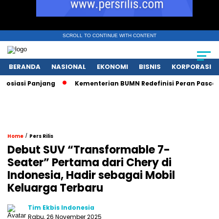
SCROLL TO CONTINUE WITH CONTENT
BERANDA
NASIONAL
EKONOMI
BISNIS
KORPORASI
asi Panjang
Kementerian BUMN Redefinisi Peran Pasca Dana
/
Home
Pers Rilis
Debut SUV “Transformable 7-
Seater” Pertama dari Chery di
Indonesia, Hadir sebagai Mobil
Keluarga Terbaru
Tim Ekbis Indonesia
Rabu, 26 November 2025