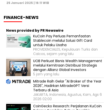
25 Januari 2025 | 16:11 WIB
FINANCE-NEWS
News provided by PR Newswire
KuCoin Pay Perluas Pemanfaatan
Stablecoin melalui Solusi Gift Card
untuk Pelaku Usaha
PROVIDENCIALES, Kepulauan Turks dan
Caicos, sejam yang lalu
UOB Perkuat Bisnis Wealth Management
melalui Kemitraan Distribusi Strategis
dengan Allianz Global Investors
5 jam yang lalu
Mitrade Raih Gelar "AI Broker of the Year
2026", Hadirkan MitradeGPT Versi
Terbaru di Asia
JAKARTA, Indonesia, Agustus, Kam, Ags 6
2026 02:00
CoinGecko Research: Perjalanan KuCoin