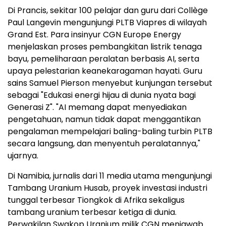
Di Prancis, sekitar 100 pelajar dan guru dari Collège
Paul Langevin mengunjungi PLTB Viapres di wilayah
Grand Est. Para insinyur CGN Europe Energy
menjelaskan proses pembangkitan listrik tenaga
bayu, pemeliharaan peralatan berbasis AI, serta
upaya pelestarian keanekaragaman hayati. Guru
sains Samuel Pierson menyebut kunjungan tersebut
sebagai "Edukasi energi hijau di dunia nyata bagi
Generasi Z". "AI memang dapat menyediakan
pengetahuan, namun tidak dapat menggantikan
pengalaman mempelajari baling-baling turbin PLTB
secara langsung, dan menyentuh peralatannya,"
ujarnya.
Di Namibia, jurnalis dari 11 media utama mengunjungi
Tambang Uranium Husab, proyek investasi industri
tunggal terbesar Tiongkok di Afrika sekaligus
tambang uranium terbesar ketiga di dunia.
Perwakilan Swakop Uranium milik CGN menjawab