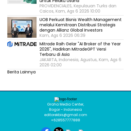
untuk Pelaku Usaha
PROVIDENCIALES, Kepulauan Turks dan
Caicos, Kam, Ags 6 2026 10:00
UOB Perkuat Bisnis Wealth Management
melalui Kemitraan Distribusi Strategis
dengan Allianz Global Investors
Kam, Ags 6 2026 06:39
Mitrade Raih Gelar "AI Broker of the Year
2026", Hadirkan MitradeGPT Versi
Terbaru di Asia
JAKARTA, Indonesia, Agustus, Kam, Ags 6
2026 02:00
Berita Lainnya
Graha Media Center,
Bogor - Indonesia
editorekbis@gmail.com
+628557777888