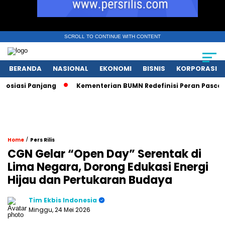
SCROLL TO CONTINUE WITH CONTENT
BERANDA
NASIONAL
EKONOMI
BISNIS
KORPORASI
si Panjang
Kementerian BUMN Redefinisi Peran Pasca Dana
/
Home
Pers Rilis
CGN Gelar “Open Day” Serentak di
Lima Negara, Dorong Edukasi Energi
Hijau dan Pertukaran Budaya
Tim Ekbis Indonesia
Minggu, 24 Mei 2026