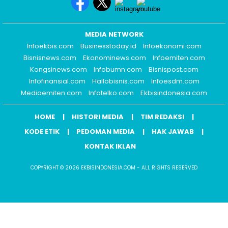
MEDIA NETWORK
Infoekbis.com
Businesstoday.id
Infoekonomi.com
Bisnisnews.com
Ekonominews.com
Infoemiten.com
Kongsinews.com
Infobumn.com
Bisnispost.com
Infofinansial.com
Hallobisnis.com
Infoesdm.com
Mediaemiten.com
Infotelko.com
Ekbisindonesia.com
HOME
HISTORI MEDIA
TIM REDAKSI
KODE ETIK
PEDOMAN MEDIA
HAK JAWAB
KONTAK IKLAN
COPYRIGHT © 2026 EKBISINDONESIA.COM - ALL RIGHTS RESERVED