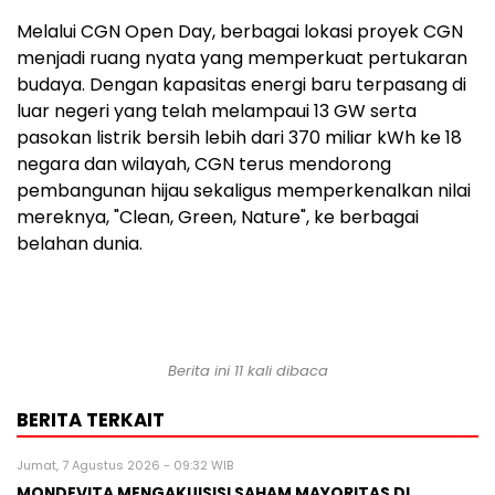
Melalui CGN Open Day, berbagai lokasi proyek CGN
menjadi ruang nyata yang memperkuat pertukaran
budaya. Dengan kapasitas energi baru terpasang di
luar negeri yang telah melampaui 13 GW serta
pasokan listrik bersih lebih dari 370 miliar kWh ke 18
negara dan wilayah, CGN terus mendorong
pembangunan hijau sekaligus memperkenalkan nilai
mereknya, "Clean, Green, Nature", ke berbagai
belahan dunia.
Berita ini 11 kali dibaca
BERITA TERKAIT
Jumat, 7 Agustus 2026 - 09:32 WIB
MONDEVITA MENGAKUISISI SAHAM MAYORITAS DI